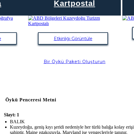
a
Kartpostal
e
Etkinliği Görüntüle
Bir Öykü Paketi Oluşturun
Öykü Penceresi Metni
Slayt: 1
BALIK
Kuzeydoğu, geniş kıyı şeridi nedeniyle her türlü balığa kolay eriş
sahiptir. Maine ıstakozuyla, Maryland ise yengeçleriyle tanınır.