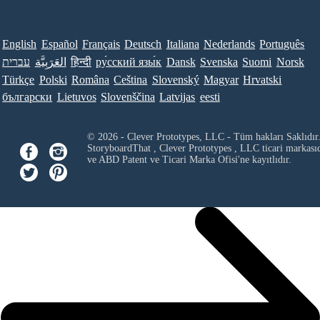
English
Español
Français
Deutsch
Italiana
Nederlands
Português
עברית
العَرَبِيَّة
हिन्दी
ру́сский язы́к
Dansk
Svenska
Suomi
Norsk
Türkçe
Polski
Româna
Ceština
Slovenský
Magyar
Hrvatski
български
Lietuvos
Slovenščina
Latvijas
eesti
© 2026 - Clever Prototypes, LLC - Tüm hakları Saklıdır
StoryboardThat ,
Clever Prototypes , LLC
ticari markası
ve ABD Patent ve Ticari Marka Ofisi'ne kayıtlıdır.