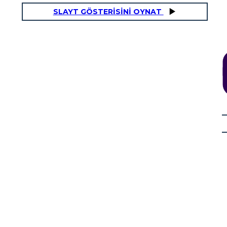
SLAYT GÖSTERİSİNİ OYNAT