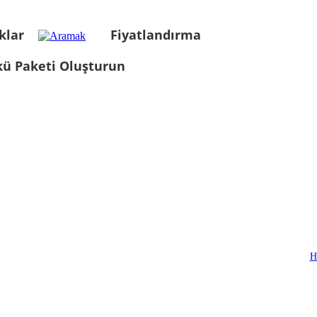
klar
Fiyatlandırma
kü Paketi Oluşturun
H