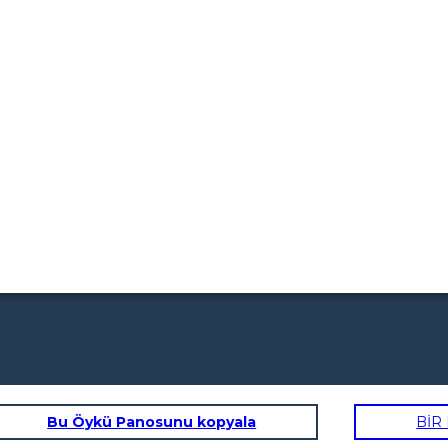
Bu Öykü Panosunu kopyala
BİR