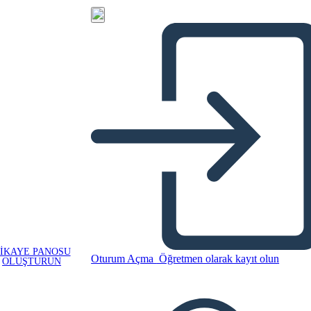
IKAYE PANOSU
Oturum Açma
Öğretmen olarak kayıt olun
OLUŞTURUN