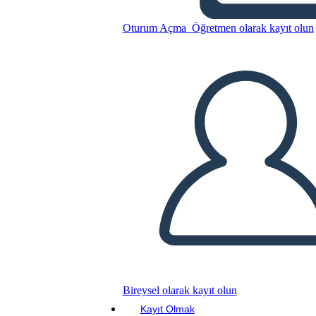
Oturum Açma
Öğretmen olarak kayıt olun
Masa Oyunu
Bu Öykü Panosunu kopyala
BİR HİKAYE PANOSU OLUŞTUR
SLAYT GÖSTERİSİNİ OYNAT
Bireysel olarak kayıt olun
BENİ OKU
Kayıt Olmak