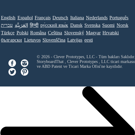
English
Español
Français
Deutsch
Italiana
Nederlands
Português
עברית
العَرَبِيَّة
हिन्दी
ру́сский язы́к
Dansk
Svenska
Suomi
Norsk
Türkçe
Polski
Româna
Ceština
Slovenský
Magyar
Hrvatski
български
Lietuvos
Slovenščina
Latvijas
eesti
© 2026 - Clever Prototypes, LLC - Tüm hakları Saklıdır
StoryboardThat ,
Clever Prototypes , LLC
ticari markası
ve ABD Patent ve Ticari Marka Ofisi'ne kayıtlıdır.