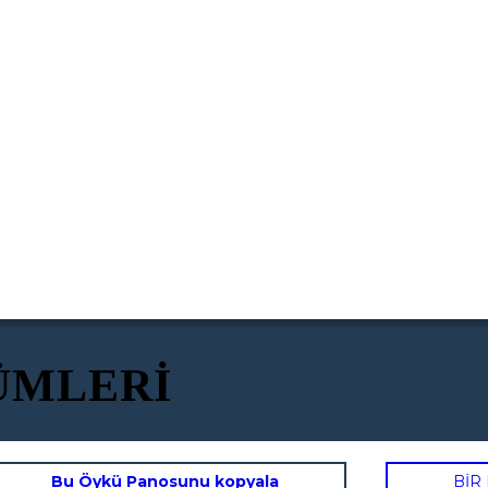
ZÜMLERİ
Bu Öykü Panosunu kopyala
BİR