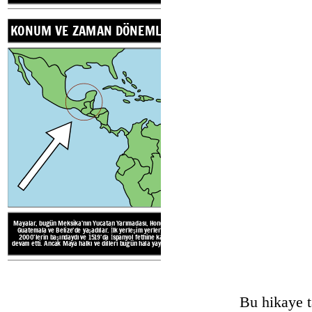
KONUM VE ZAMAN DÖNEMLERİ
Büyük piramitler
tapınaklardı
adaklar sundu ve hükümdarları, o
ve kurbanları gömmek için m
heykel, yazı, matematik ve astr
ve 365 günlük bir t
Mayaların yerleştiği bölge, 
hava sıcaklıkları, nisandan
mevsimi ve volkanik kayaların
sahiptir. Kuzeydeki ovalar, y
sıcak ve nemli bir 
KÜLTÜREL U
DOĞAL KA
Mayalar, bugün Meksika'nın Yucatan Yarımadası, Honduras,
Guatemala ve Belize'de yaşadılar. İlk yerleşim yerleri MÖ
2000'lerin başındaydı ve 1519'da İspanyol fethine kadar
devam etti. Ancak Maya halkı ve dilleri bugün hala yaygındır!
COĞRAFİ ÖZELLİKLER
Create your own at Storyb
Bu hikaye t