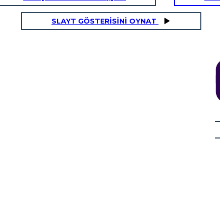
SLAYT GÖSTERİSİNİ OYNAT
IM
GİYİM