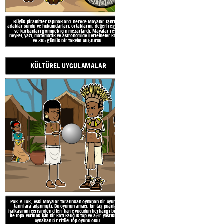
sıcak ve nemli bir iklime sahiptir.
KONUM VE ZAM
Büyük piramitler
tapınaklardı
nerede
Mayalar
tanrılara
adaklar sundu ve hükümdarları, ortaklarını, değerli eşyalarını
MAYAN ME
ve kurbanları gömmek için mezarlardı. Mayalar resim,
heykel, yazı, matematik ve astronomide ilerlemeler kaydetti
ve 365 günlük bir takvim oluşturdu.
KÜLTÜREL UYGULAMALAR
BAŞAR
COĞRAFİ ÖZ
Mayalar, bugün Meksika'nın Yuc
Guatemala ve Belize'de yaşadıl
Pok-A-Tok,
eski Mayalar tarafından oynanan
bir oyundu
ve
2000'lerin başındaydı ve 1519
tanrılara adanmıştı.
Bu
oyunun
amacı,
bir taş puanlama
halkasının içerisinden elleri
hariç vücudun herhangi bir kısmı
devam etti. Ancak Maya halkı ve 
ile topa vurmak için bir katı kauçuk top ve ağır yastıkları ile
oynanan
bir
ritüel top oyunu
oldu.