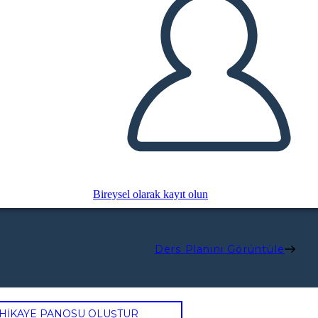
Bireysel olarak kayıt olun
Ders Planını Görüntüle
 HİKAYE PANOSU OLUŞTUR