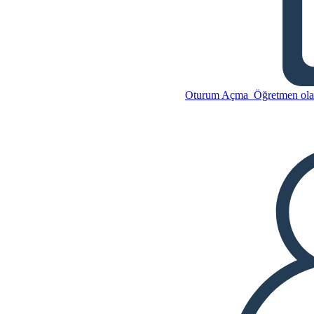
Mayflower Challenges
Örümcek Haritası
Bu Öykü Panosunu kopyala
Oturum Açma
Öğretmen olar
BİR HİKAYE PANOSU
OLUŞTUR
Bu Öykü Panosunu kopyala
BİR HİKAYE PANOSU
OLUŞTUR
SLAYT GÖSTERİSİNİ OYNAT
BENİ OKU