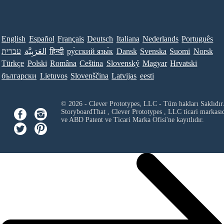
English
Español
Français
Deutsch
Italiana
Nederlands
Português
עברית
العَرَبِيَّة
हिन्दी
ру́сский язы́к
Dansk
Svenska
Suomi
Norsk
Türkçe
Polski
Româna
Ceština
Slovenský
Magyar
Hrvatski
български
Lietuvos
Slovenščina
Latvijas
eesti
© 2026 - Clever Prototypes, LLC - Tüm hakları Saklıdır
StoryboardThat ,
Clever Prototypes , LLC
ticari markası
ve ABD Patent ve Ticari Marka Ofisi'ne kayıtlıdır.