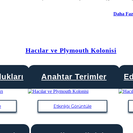
Daha Faz
Hacılar ve Plymouth Kolonisi
ukları
Anahtar Terimler
Ed
e
Etkinliği Görüntüle