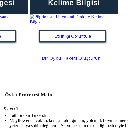
gesi
Kelime Bilgisi
e
Etkinliği Görüntüle
Bir Öykü Paketi Oluşturun
Öykü Penceresi Metni
Slayt: 1
Tatlı Sudan Tükendi
Mayflower'da çok fazla insan olduğu için, yolculuk boyunca ner
yeterli suya sahip değillerdi. Su ve beslenme eksikliği nedeniyle b