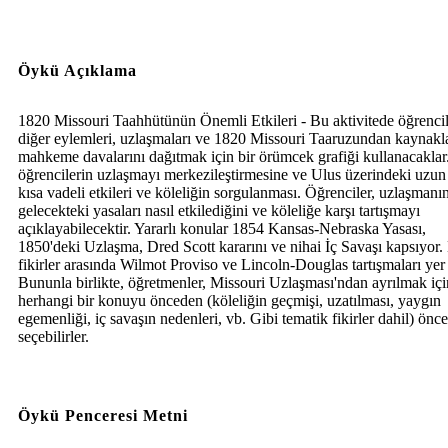
Öykü Açıklama
1820 Missouri Taahhütünün Önemli Etkileri - Bu aktivitede öğrencil
diğer eylemleri, uzlaşmaları ve 1820 Missouri Taaruzundan kaynak
mahkeme davalarını dağıtmak için bir örümcek grafiği kullanacaklar
öğrencilerin uzlaşmayı merkezileştirmesine ve Ulus üzerindeki uzun
kısa vadeli etkileri ve köleliğin sorgulanması. Öğrenciler, uzlaşmanı
gelecekteki yasaları nasıl etkilediğini ve köleliğe karşı tartışmayı
açıklayabilecektir. Yararlı konular 1854 Kansas-Nebraska Yasası,
1850'deki Uzlaşma, Dred Scott kararını ve nihai İç Savaşı kapsıyor.
fikirler arasında Wilmot Proviso ve Lincoln-Douglas tartışmaları yer 
Bununla birlikte, öğretmenler, Missouri Uzlaşması'ndan ayrılmak içi
herhangi bir konuyu önceden (köleliğin geçmişi, uzatılması, yaygın
egemenliği, iç savaşın nedenleri, vb. Gibi tematik fikirler dahil) önc
seçebilirler.
Öykü Penceresi Metni