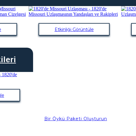
e
Etkinliği Görüntüle
ileri
le
Bir Öykü Paketi Oluşturun