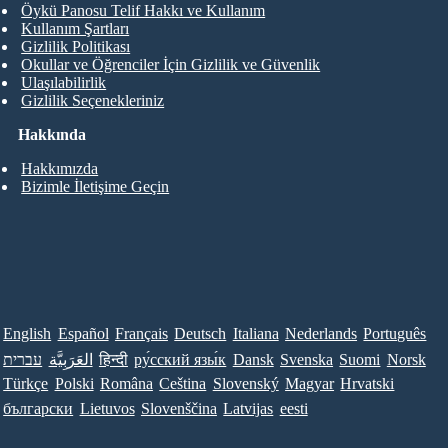
Öykü Panosu Telif Hakkı ve Kullanım
Kullanım Şartları
Gizlilik Politikası
Okullar ve Öğrenciler İçin Gizlilik ve Güvenlik
Ulaşılabilirlik
Gizlilik Seçenekleriniz
Hakkında
Hakkımızda
Bizimle İletişime Geçin
English
Español
Français
Deutsch
Italiana
Nederlands
Português
עברית
العَرَبِيَّة
हिन्दी
ру́сский язы́к
Dansk
Svenska
Suomi
Norsk
Türkçe
Polski
Româna
Ceština
Slovenský
Magyar
Hrvatski
български
Lietuvos
Slovenščina
Latvijas
eesti