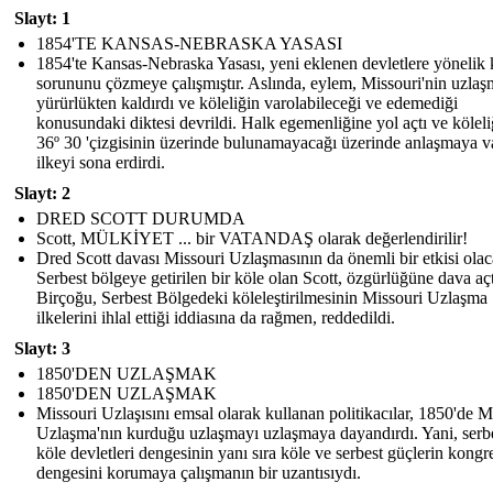
Slayt: 1
1854'TE KANSAS-NEBRASKA YASASI
1854'te Kansas-Nebraska Yasası, yeni eklenen devletlere yönelik 
sorununu çözmeye çalışmıştır. Aslında, eylem, Missouri'nin uzlaş
yürürlükten kaldırdı ve köleliğin varolabileceği ve edemediği
konusundaki diktesi devrildi. Halk egemenliğine yol açtı ve köleli
36º 30 'çizgisinin üzerinde bulunamayacağı üzerinde anlaşmaya v
ilkeyi sona erdirdi.
Slayt: 2
DRED SCOTT DURUMDA
Scott, MÜLKİYET ... bir VATANDAŞ olarak değerlendirilir!
Dred Scott davası Missouri Uzlaşmasının da önemli bir etkisi olac
Serbest bölgeye getirilen bir köle olan Scott, özgürlüğüne dava açt
Birçoğu, Serbest Bölgedeki köleleştirilmesinin Missouri Uzlaşma
ilkelerini ihlal ettiği iddiasına da rağmen, reddedildi.
Slayt: 3
1850'DEN UZLAŞMAK
1850'DEN UZLAŞMAK
Missouri Uzlaşısını emsal olarak kullanan politikacılar, 1850'de M
Uzlaşma'nın kurduğu uzlaşmayı uzlaşmaya dayandırdı. Yani, serb
köle devletleri dengesinin yanı sıra köle ve serbest güçlerin kongr
dengesini korumaya çalışmanın bir uzantısıydı.