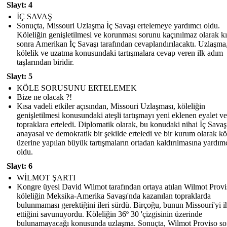
Slayt: 4
İÇ SAVAŞ
Sonuçta, Missouri Uzlaşma İç Savaşı ertelemeye yardımcı oldu.
Köleliğin genişletilmesi ve korunması sorunu kaçınılmaz olarak kı
sonra Amerikan İç Savaşı tarafından cevaplandırılacaktı. Uzlaşma
kölelik ve uzatma konusundaki tartışmalara cevap veren ilk adım
taşlarından biridir.
Slayt: 5
KÖLE SORUSUNU ERTELEMEK
Bize ne olacak ?!
Kısa vadeli etkiler açısından, Missouri Uzlaşması, köleliğin
genişletilmesi konusundaki ateşli tartışmayı yeni eklenen eyalet ve
topraklara erteledi. Diplomatik olarak, bu konudaki nihai İç Savaş
anayasal ve demokratik bir şekilde erteledi ve bir kurum olarak kö
üzerine yapılan büyük tartışmaların ortadan kaldırılmasına yardım
oldu.
Slayt: 6
WİLMOT ŞARTI
Kongre üyesi David Wilmot tarafından ortaya atılan Wilmot Provi
köleliğin Meksika-Amerika Savaşı'nda kazanılan topraklarda
bulunmaması gerektiğini ileri sürdü. Birçoğu, bunun Missouri'yi i
ettiğini savunuyordu. Köleliğin 36º 30 'çizgisinin üzerinde
bulunamayacağı konusunda uzlaşma. Sonuçta, Wilmot Proviso s