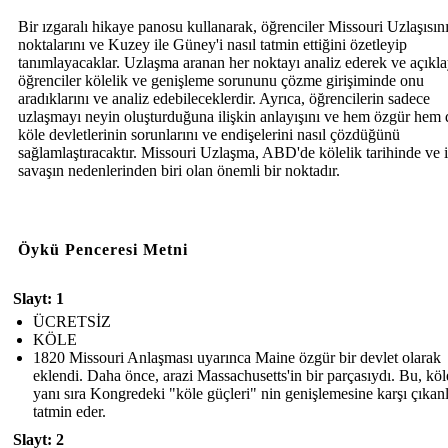
Bir ızgaralı hikaye panosu kullanarak, öğrenciler Missouri Uzlaşısın
noktalarını ve Kuzey ile Güney'i nasıl tatmin ettiğini özetleyip
tanımlayacaklar. Uzlaşma aranan her noktayı analiz ederek ve açıkla
öğrenciler kölelik ve genişleme sorununu çözme girişiminde onu
aradıklarını ve analiz edebileceklerdir. Ayrıca, öğrencilerin sadece
uzlaşmayı neyin oluşturduğuna ilişkin anlayışını ve hem özgür hem 
köle devletlerinin sorunlarını ve endişelerini nasıl çözdüğünü
sağlamlaştıracaktır. Missouri Uzlaşma, ABD'de kölelik tarihinde ve 
savaşın nedenlerinden biri olan önemli bir noktadır.
Öykü Penceresi Metni
Slayt: 1
ÜCRETSİZ
KÖLE
1820 Missouri Anlaşması uyarınca Maine özgür bir devlet olarak
eklendi. Daha önce, arazi Massachusetts'in bir parçasıydı. Bu, köl
yanı sıra Kongredeki "köle güçleri" nin genişlemesine karşı çıkanl
tatmin eder.
Slayt: 2