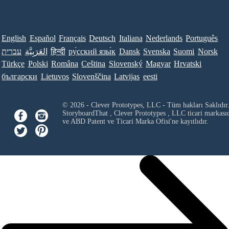
English
Español
Français
Deutsch
Italiana
Nederlands
Português
עברית
العَرَبِيَّة
हिन्दी
ру́сский язы́к
Dansk
Svenska
Suomi
Norsk
Türkçe
Polski
Româna
Ceština
Slovenský
Magyar
Hrvatski
български
Lietuvos
Slovenščina
Latvijas
eesti
© 2026 - Clever Prototypes, LLC - Tüm hakları Saklıdır
StoryboardThat ,
Clever Prototypes , LLC
ticari markası
ve ABD Patent ve Ticari Marka Ofisi'ne kayıtlıdır.