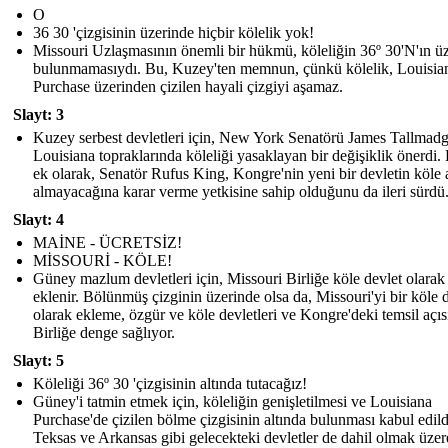
O
36 30 'çizgisinin üzerinde hiçbir kölelik yok!
Missouri Uzlaşmasının önemli bir hükmü, köleliğin 36º 30'N'ın ü
bulunmamasıydı. Bu, Kuzey'ten memnun, çünkü kölelik, Louisia
Purchase üzerinden çizilen hayali çizgiyi aşamaz.
Slayt: 3
Kuzey serbest devletleri için, New York Senatörü James Tallmadg
Louisiana topraklarında köleliği yasaklayan bir değişiklik önerdi.
ek olarak, Senatör Rufus King, Kongre'nin yeni bir devletin köle 
almayacağına karar verme yetkisine sahip olduğunu da ileri sürdü
Slayt: 4
MAİNE - ÜCRETSİZ!
MİSSOURİ - KÖLE!
Güney mazlum devletleri için, Missouri Birliğe köle devlet olarak
eklenir. Bölünmüş çizginin üzerinde olsa da, Missouri'yi bir köle d
olarak ekleme, özgür ve köle devletleri ve Kongre'deki temsil açı
Birliğe denge sağlıyor.
Slayt: 5
Köleliği 36º 30 'çizgisinin altında tutacağız!
Güney'i tatmin etmek için, köleliğin genişletilmesi ve Louisiana
Purchase'de çizilen bölme çizgisinin altında bulunması kabul edild
Teksas ve Arkansas gibi gelecekteki devletler de dahil olmak üzer