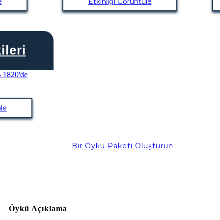
e
Etkinliği Görüntüle
ileri
le
Bir Öykü Paketi Oluşturun
Öykü Açıklama