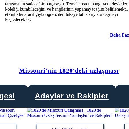
tartışmanın sadece bir parçasıydı. Temel amacı, hangi yeni devletleri
köleliği kurabileceğini ve hangilerinin yapamayacağını belirlemekti. 
etkinlikler aracılığıyla öğrenciler, hikaye tahtalarıyla uzlaşmayı
keşfedecekler.
Daha Faz
Missouri'nin 1820'deki uzlaşması
gesi
Adaylar ve Rakipler