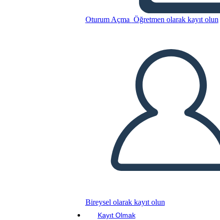
Oturum Açma
Öğretmen olarak kayıt olun
Noktalama Posteri 2
Bu Öykü Panosunu kopyala
BİR HİKAYE PANOSU OLUŞTUR
SLAYT GÖSTERİSİNİ OYNAT
BENİ OKU
Bireysel olarak kayıt olun
Kayıt Olmak