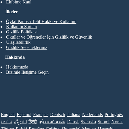
Ekibime Katıl
İlkeler
Öykü Panosu Telif Hakkı ve Kullanım
Kullanım Şartları
Gizlilik Politikası
Okullar ve Öğrenciler İçin Gizlilik ve Güvenlik
Ulaşılabilirlik
Gizlilik Seçenekleriniz
Hakkında
Hakkımızda
Bizimle İletişime Geçin
English
Español
Français
Deutsch
Italiana
Nederlands
Português
עברית
العَرَبِيَّة
हिन्दी
ру́сский язы́к
Dansk
Svenska
Suomi
Norsk
Türkçe
Polski
Româna
Ceština
Slovenský
Magyar
Hrvatski