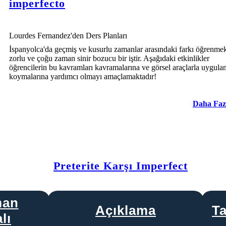
imperfecto
Lourdes Fernandez'den Ders Planları
İspanyolca'da geçmiş ve kusurlu zamanlar arasındaki farkı öğrenme
zorlu ve çoğu zaman sinir bozucu bir iştir. Aşağıdaki etkinlikler
öğrencilerin bu kavramları kavramalarına ve görsel araçlarla uygul
koymalarına yardımcı olmayı amaçlamaktadır!
Daha Faz
Preterite Karşı Imperfect
man
Açıklama
T
lı