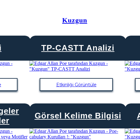
Kuzgun
i
TP-CASTT Analizi
e
Etkinliği Görüntüle
geler
Görsel Kelime Bilgisi
ler