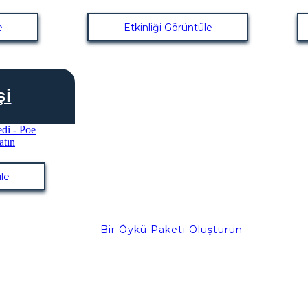
e
Etkinliği Görüntüle
şi
le
Bir Öykü Paketi Oluşturun