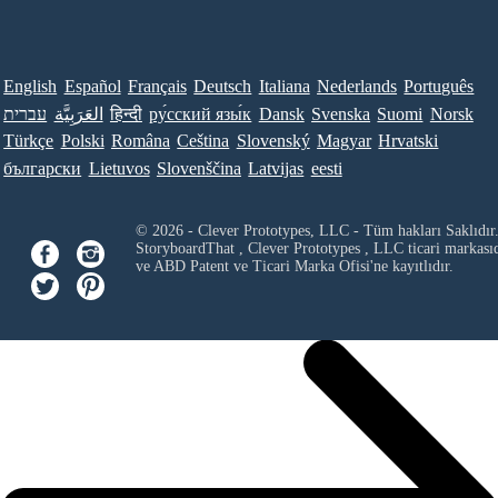
English
Español
Français
Deutsch
Italiana
Nederlands
Português
עברית
العَرَبِيَّة
हिन्दी
ру́сский язы́к
Dansk
Svenska
Suomi
Norsk
Türkçe
Polski
Româna
Ceština
Slovenský
Magyar
Hrvatski
български
Lietuvos
Slovenščina
Latvijas
eesti
© 2026 - Clever Prototypes, LLC - Tüm hakları Saklıdır
StoryboardThat ,
Clever Prototypes , LLC
ticari markası
ve ABD Patent ve Ticari Marka Ofisi'ne kayıtlıdır.