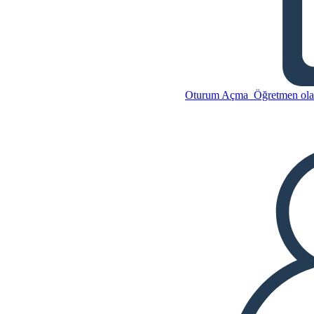
Raven Plot Diagram
Anlatılama Arc
Oturum Açma
Öğretmen olar
Bu Öykü Panosunu kopyala
BİR HİKAYE PANOSU
OLUŞTUR
Bu Öykü Panosunu kopyala
BİR HİKAYE PANOSU
OLUŞTUR
SLAYT GÖSTERİSİNİ OYNAT
BENİ OKU