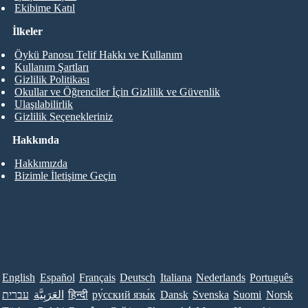
Ekibime Katıl
İlkeler
Öykü Panosu Telif Hakkı ve Kullanım
Kullanım Şartları
Gizlilik Politikası
Okullar ve Öğrenciler İçin Gizlilik ve Güvenlik
Ulaşılabilirlik
Gizlilik Seçenekleriniz
Hakkında
Hakkımızda
Bizimle İletişime Geçin
English
Español
Français
Deutsch
Italiana
Nederlands
Português
עברית
العَرَبِيَّة
हिन्दी
ру́сский язы́к
Dansk
Svenska
Suomi
Norsk