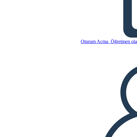
Salem Cadı Denemeleri
Oturum Açma
Öğretmen olar
Bu Öykü Panosunu kopyala
BİR HİKAYE PANOSU
OLUŞTUR
Bu Öykü Panosunu kopyala
BİR HİKAYE PANOSU
OLUŞTUR
SLAYT GÖSTERİSİNİ OYNAT
BENİ OKU