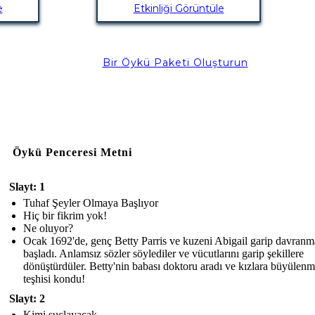
e
Etkinliği Görüntüle
Bir Öykü Paketi Oluşturun
Öykü Penceresi Metni
Slayt: 1
Tuhaf Şeyler Olmaya Başlıyor
Hiç bir fikrim yok!
Ne oluyor?
Ocak 1692'de, genç Betty Parris ve kuzeni Abigail garip davran
başladı. Anlamsız sözler söylediler ve vücutlarını garip şekillere
dönüştürdüler. Betty'nin babası doktoru aradı ve kızlara büyülen
teşhisi kondu!
Slayt: 2
Kimi suçlayacak