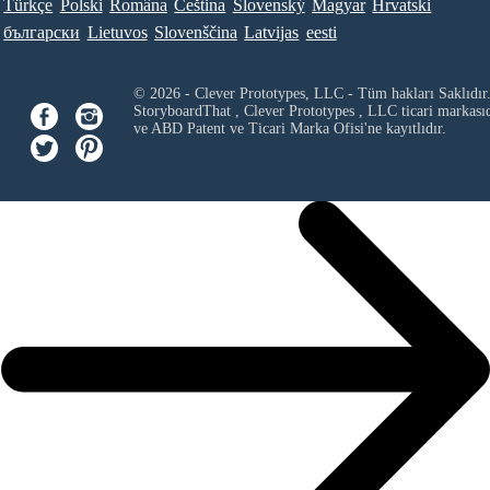
Türkçe
Polski
Româna
Ceština
Slovenský
Magyar
Hrvatski
български
Lietuvos
Slovenščina
Latvijas
eesti
© 2026 - Clever Prototypes, LLC - Tüm hakları Saklıdır
StoryboardThat ,
Clever Prototypes , LLC
ticari markası
ve ABD Patent ve Ticari Marka Ofisi'ne kayıtlıdır.