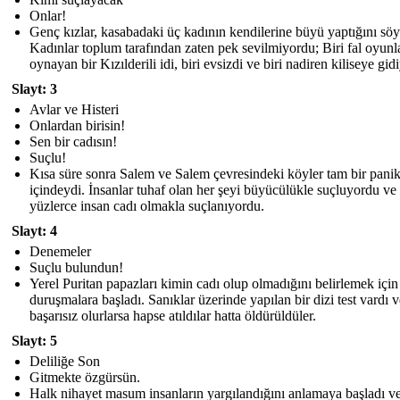
Onlar!
Genç kızlar, kasabadaki üç kadının kendilerine büyü yaptığını söy
Kadınlar toplum tarafından zaten pek sevilmiyordu; Biri fal oyunl
oynayan bir Kızılderili idi, biri evsizdi ve biri nadiren kiliseye gid
Slayt: 3
Avlar ve Histeri
Onlardan birisin!
Sen bir cadısın!
Suçlu!
Kısa süre sonra Salem ve Salem çevresindeki köyler tam bir pani
içindeydi. İnsanlar tuhaf olan her şeyi büyücülükle suçluyordu ve
yüzlerce insan cadı olmakla suçlanıyordu.
Slayt: 4
Denemeler
Suçlu bulundun!
Yerel Puritan papazları kimin cadı olup olmadığını belirlemek için
duruşmalara başladı. Sanıklar üzerinde yapılan bir dizi test vardı v
başarısız olurlarsa hapse atıldılar hatta öldürüldüler.
Slayt: 5
Deliliğe Son
Gitmekte özgürsün.
Halk nihayet masum insanların yargılandığını anlamaya başladı ve