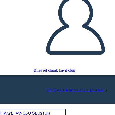
Bireysel olarak kayıt olun
Bir Öykü Panosu Oluşturun
 HİKAYE PANOSU OLUŞTUR