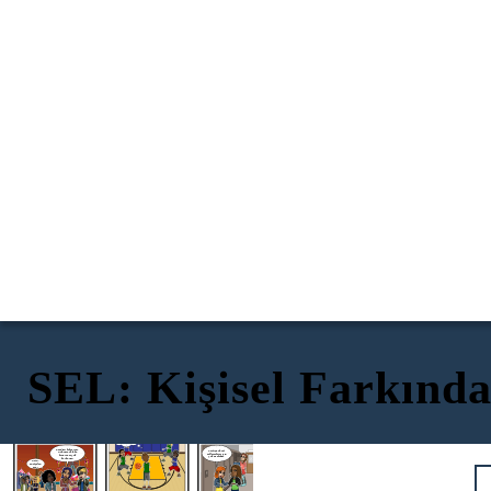
SEL: Kişisel Farkında
Güçlü Yönlerinizi Bilmek
Bunu anladım.
Stresörlerinizin Ne Olduğunu Bilmek
Nasıl ve Neden Hissettiğini Bilmek
Bütün yaz
çalıştım.
Kendimi biliyorum.
Partiye davet
O dönme dolaba
edilmediğim için
binersem çok
çok üzüldüm.
korkarım!
OMG,
endişelen
me!