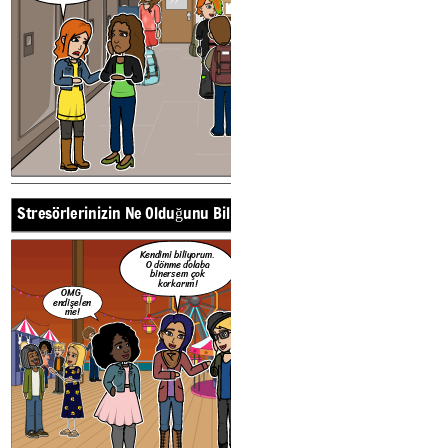
Örnekleri
Güçlü Yönleri
Bunu anladım.
Stresörlerinizin Ne Olduğunu Bilmek
Bütün yaz
çalıştım.
Kendimi biliyorum.
O dönme dolaba
binersem çok
korkarım!
OMG,
endişelen
me!