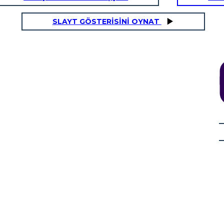
SLAYT GÖSTERİSİNİ OYNAT
settiğini Bilmek