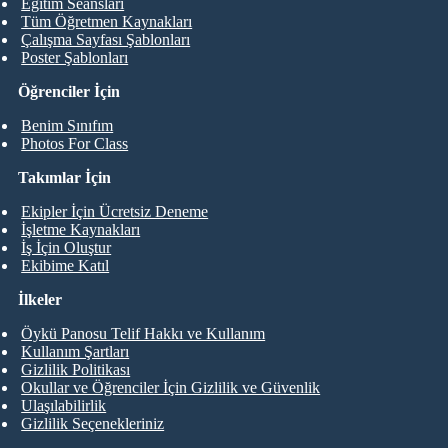
Eğitim Seansları
Tüm Öğretmen Kaynakları
Çalışma Sayfası Şablonları
Poster Şablonları
Öğrenciler İçin
Benim Sınıfım
Photos For Class
Takımlar İçin
Ekipler İçin Ücretsiz Deneme
İşletme Kaynakları
İş İçin Oluştur
Ekibime Katıl
İlkeler
Öykü Panosu Telif Hakkı ve Kullanım
Kullanım Şartları
Gizlilik Politikası
Okullar ve Öğrenciler İçin Gizlilik ve Güvenlik
Ulaşılabilirlik
Gizlilik Seçenekleriniz