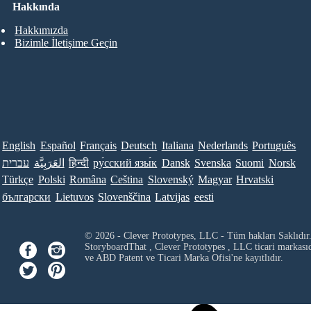
Hakkında
Hakkımızda
Bizimle İletişime Geçin
English
Español
Français
Deutsch
Italiana
Nederlands
Português
עברית
العَرَبِيَّة
हिन्दी
ру́сский язы́к
Dansk
Svenska
Suomi
Norsk
Türkçe
Polski
Româna
Ceština
Slovenský
Magyar
Hrvatski
български
Lietuvos
Slovenščina
Latvijas
eesti
© 2026 - Clever Prototypes, LLC - Tüm hakları Saklıdır
StoryboardThat ,
Clever Prototypes , LLC
ticari markası
ve ABD Patent ve Ticari Marka Ofisi'ne kayıtlıdır.