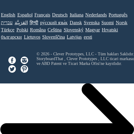
English
Español
Français
Deutsch
Italiana
Nederlands
Português
עברית
العَرَبِيَّة
हिन्दी
ру́сский язы́к
Dansk
Svenska
Suomi
Norsk
Türkçe
Polski
Româna
Ceština
Slovenský
Magyar
Hrvatski
български
Lietuvos
Slovenščina
Latvijas
eesti
© 2026 - Clever Prototypes, LLC - Tüm hakları Saklıdır
StoryboardThat ,
Clever Prototypes , LLC
ticari markası
ve ABD Patent ve Ticari Marka Ofisi'ne kayıtlıdır.