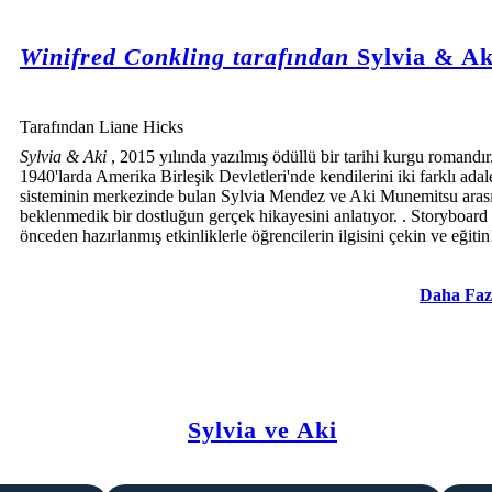
Winifred Conkling tarafından
Sylvia & Ak
Tarafından Liane Hicks
Sylvia & Aki
, 2015 yılında yazılmış ödüllü bir tarihi kurgu romandır
1940'larda Amerika Birleşik Devletleri'nde kendilerini iki farklı adale
sisteminin merkezinde bulan Sylvia Mendez ve Aki Munemitsu aras
beklenmedik bir dostluğun gerçek hikayesini anlatıyor. . Storyboard
önceden hazırlanmış etkinliklerle öğrencilerin ilgisini çekin ve eğitin
Daha Faz
Sylvia ve Aki