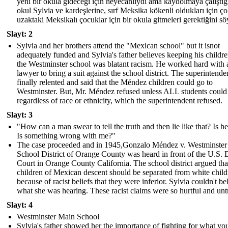
yeni bir okula gideceği için heyecanlıydı ama kaydolmaya çalıştığ
okul Sylvia ve kardeşlerine, sırf Meksika kökenli oldukları için ç
uzaktaki Meksikalı çocuklar için bir okula gitmeleri gerektiğini sö
Slayt: 2
Sylvia and her brothers attend the "Mexican school" but it isnot
adequately funded and Sylvia's father believes keeping his childr
the Westminster school was blatant racism. He worked hard with 
lawyer to bring a suit against the school district. The superintende
finally relented and said that the Méndez children could go to
Westminster. But, Mr. Méndez refused unless ALL students could
regardless of race or ethnicity, which the superintendent refused.
Slayt: 3
"How can a man swear to tell the truth and then lie like that? Is he
Is something wrong with me?"
The case proceeded and in 1945,Gonzalo Méndez v. Westminster
School District of Orange County was heard in front of the U.S. D
Court in Orange County California. The school district argued tha
children of Mexican descent should be separated from white child
because of racist beliefs that they were inferior. Sylvia couldn't be
what she was hearing. These racist claims were so hurtful and unt
Slayt: 4
Westminster Main School
Sylvia's father showed her the importance of fighting for what yo