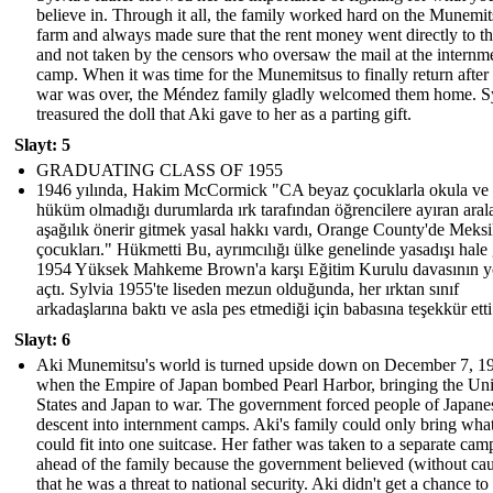
believe in. Through it all, the family worked hard on the Munemit
farm and always made sure that the rent money went directly to t
and not taken by the censors who oversaw the mail at the internm
camp. When it was time for the Munemitsus to finally return after
war was over, the Méndez family gladly welcomed them home. S
treasured the doll that Aki gave to her as a parting gift.
Slayt: 5
GRADUATING CLASS OF 1955
1946 yılında, Hakim McCormick "CA beyaz çocuklarla okula ve
hüküm olmadığı durumlarda ırk tarafından öğrencilere ayıran aral
aşağılık önerir gitmek yasal hakkı vardı, Orange County'de Meks
çocukları." Hükmetti Bu, ayrımcılığı ülke genelinde yasadışı hale 
1954 Yüksek Mahkeme Brown'a karşı Eğitim Kurulu davasının y
açtı. Sylvia 1955'te liseden mezun olduğunda, her ırktan sınıf
arkadaşlarına baktı ve asla pes etmediği için babasına teşekkür etti
Slayt: 6
Aki Munemitsu's world is turned upside down on December 7, 1
when the Empire of Japan bombed Pearl Harbor, bringing the Uni
States and Japan to war. The government forced people of Japane
descent into internment camps. Aki's family could only bring wha
could fit into one suitcase. Her father was taken to a separate cam
ahead of the family because the government believed (without ca
that he was a threat to national security. Aki didn't get a chance to