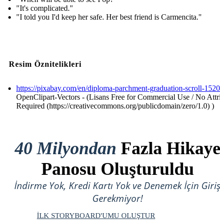
"It's complicated."
"I told you I'd keep her safe. Her best friend is Carmencita."
Resim Öznitelikleri
https://pixabay.com/en/diploma-parchment-graduation-scroll-152
OpenClipart-Vectors - (Lisans Free for Commercial Use / No Attr
Required (https://creativecommons.org/publicdomain/zero/1.0) )
40 Milyondan
Fazla Hikay
Panosu Oluşturuldu
İndirme Yok, Kredi Kartı Yok ve Denemek İçin Giri
Gerekmiyor!
İLK STORYBOARD'UMU OLUŞTUR