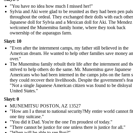
"You have no idea how much I missed her!"
Sylvia and Aki were glad to be reunited as they had been pen pals
throughout the ordeal. They exchanged their dolls with each other
Japanese doll for Sylvia and a Mexican doll for Aki. The Mendez
welcomed the Munemitsu family home, where they took back
ownership of the asparagus farm.
Slayt: 10
"Even after the internment camps, my father still believed in the
American dream. He wanted to help other families save money and
over."
The Munemitsu family rebuilt their life after the internment and t
strived to help others do the same. Mr. Munemitsu gave Japanese
Americans who had been interned in the camps jobs on the farm s
they could recover their livelihoods. Despite the government's fear
"Not a single Japanese American citizen was found to be disloyal 
United States."
Slayt: 0
MUNEMITSU POSTON, AZ 13527
"How am I a threat to national security?My entire world cannot fit
one tiny suitcase."
" You did it Dad. You're the one I'm proudest of today."
" There cannot be justice for one unless there is justice for all."
"When will be able to see Pop?"