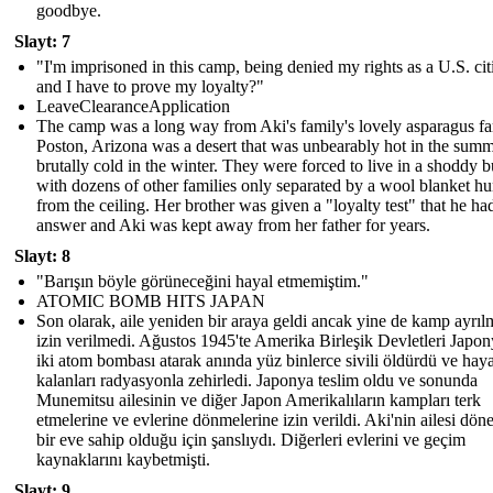
goodbye.
Slayt: 7
"I'm imprisoned in this camp, being denied my rights as a U.S. cit
and I have to prove my loyalty?"
LeaveClearanceApplication
The camp was a long way from Aki's family's lovely asparagus f
Poston, Arizona was a desert that was unbearably hot in the sum
brutally cold in the winter. They were forced to live in a shoddy b
with dozens of other families only separated by a wool blanket h
from the ceiling. Her brother was given a "loyalty test" that he ha
answer and Aki was kept away from her father for years.
Slayt: 8
"Barışın böyle görüneceğini hayal etmemiştim."
ATOMIC BOMB HITS JAPAN
Son olarak, aile yeniden bir araya geldi ancak yine de kamp ayrıl
izin verilmedi. Ağustos 1945'te Amerika Birleşik Devletleri Japon
iki atom bombası atarak anında yüz binlerce sivili öldürdü ve haya
kalanları radyasyonla zehirledi. Japonya teslim oldu ve sonunda
Munemitsu ailesinin ve diğer Japon Amerikalıların kampları terk
etmelerine ve evlerine dönmelerine izin verildi. Aki'nin ailesi dön
bir eve sahip olduğu için şanslıydı. Diğerleri evlerini ve geçim
kaynaklarını kaybetmişti.
Slayt: 9