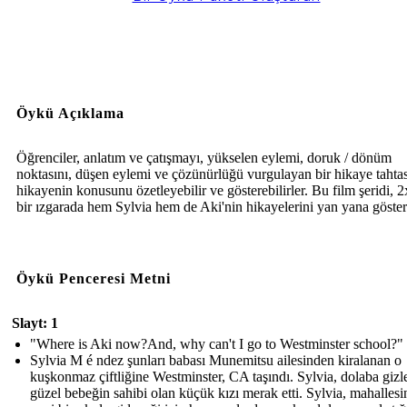
Öykü Açıklama
Öğrenciler, anlatım ve çatışmayı, yükselen eylemi, doruk / dönüm
noktasını, düşen eylemi ve çözünürlüğü vurgulayan bir hikaye tahta
hikayenin konusunu özetleyebilir ve gösterebilirler. Bu film şeridi, 2
bir ızgarada hem Sylvia hem de Aki'nin hikayelerini yan yana göster
Öykü Penceresi Metni
Slayt: 1
"Where is Aki now?And, why can't I go to Westminster school?"
Sylvia M é ndez şunları babası Munemitsu ailesinden kiralanan o
kuşkonmaz çiftliğine Westminster, CA taşındı. Sylvia, dolaba giz
güzel bebeğin sahibi olan küçük kızı merak etti. Sylvia, mahallesi