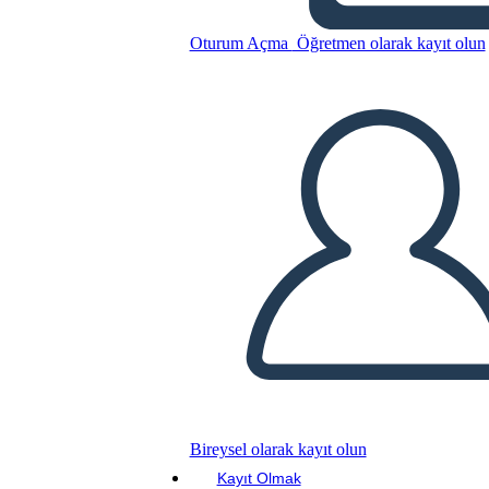
Oturum Açma
Öğretmen olarak kayıt olun
Teknik Bilgiler-1
Bu Öykü Panosunu kopyala
BİR HİKAYE PANOSU OLUŞTUR
SLAYT GÖSTERİSİNİ OYNAT
BENİ OKU
Bireysel olarak kayıt olun
Kayıt Olmak