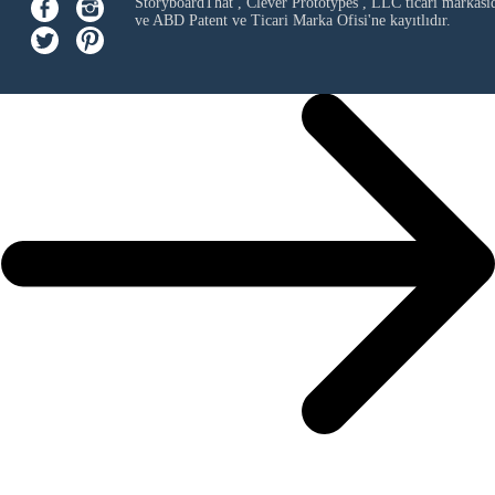
StoryboardThat ,
Clever Prototypes , LLC
ticari markası
ve ABD Patent ve Ticari Marka Ofisi'ne kayıtlıdır.