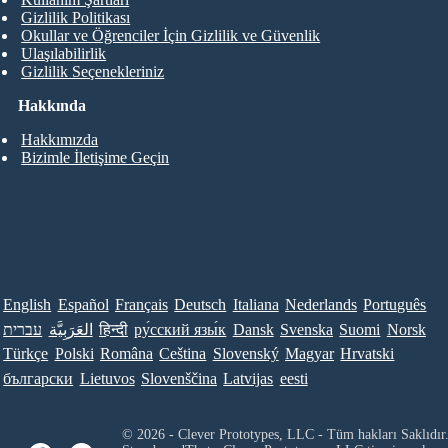
Gizlilik Politikası
Okullar ve Öğrenciler İçin Gizlilik ve Güvenlik
Ulaşılabilirlik
Gizlilik Seçenekleriniz
Hakkında
Hakkımızda
Bizimle İletişime Geçin
English
Español
Français
Deutsch
Italiana
Nederlands
Português
עברית
العَرَبِيَّة
हिन्दी
ру́сский язы́к
Dansk
Svenska
Suomi
Norsk
Türkçe
Polski
Româna
Ceština
Slovenský
Magyar
Hrvatski
български
Lietuvos
Slovenščina
Latvijas
eesti
© 2026 - Clever Prototypes, LLC - Tüm hakları Saklıdır