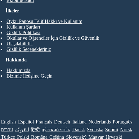
Ekibime Katıl
İlkeler
Öykü Panosu Telif Hakkı ve Kullanım
Kullanım Şartları
Gizlilik Politikası
Okullar ve Öğrenciler İçin Gizlilik ve Güvenlik
Ulaşılabilirlik
Gizlilik Seçenekleriniz
Hakkında
Hakkımızda
Bizimle İletişime Geçin
English
Español
Français
Deutsch
Italiana
Nederlands
Português
עברית
العَرَبِيَّة
हिन्दी
ру́сский язы́к
Dansk
Svenska
Suomi
Norsk
Türkçe
Polski
Româna
Ceština
Slovenský
Magyar
Hrvatski