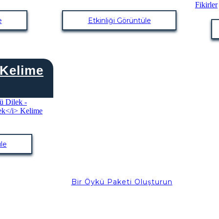
e
Etkinliği Görüntüle
 Kelime
le
Bir Öykü Paketi Oluşturun