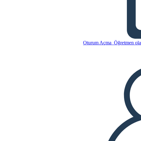
Üçüncü İstek - Karakter
Haritası
Oturum Açma
Öğretmen olar
Bu Öykü Panosunu kopyala
BİR HİKAYE PANOSU
OLUŞTUR
Bu Öykü Panosunu kopyala
BİR HİKAYE PANOSU
OLUŞTUR
SLAYT GÖSTERİSİNİ OYNAT
BENİ OKU