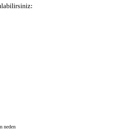
abilirsiniz:
rin neden