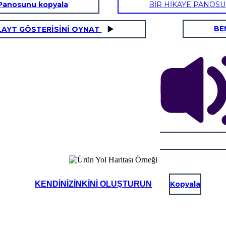
Panosunu kopyala
BİR HİKAYE PANOS
BE
LAYT GÖSTERİSİNİ OYNAT
KENDINIZINKINI OLUŞTURUN
Kopyala