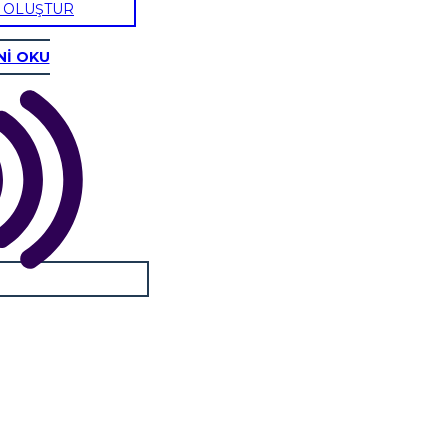
U OLUŞTUR
Nİ OKU