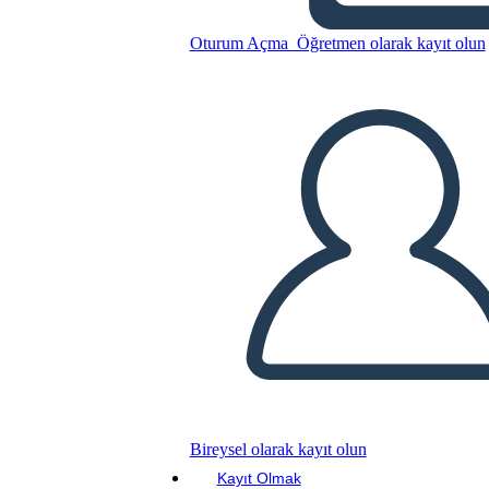
Uzun Yol Aşağı 6 Hücre
Çizim Diyagramı
Oturum Açma
Öğretmen olarak kayıt olun
Bu Öykü Panosunu kopyala
BİR HİKAYE PANOSU OLUŞTUR
SLAYT GÖSTERİSİNİ OYNAT
BENİ OKU
Bireysel olarak kayıt olun
Kayıt Olmak