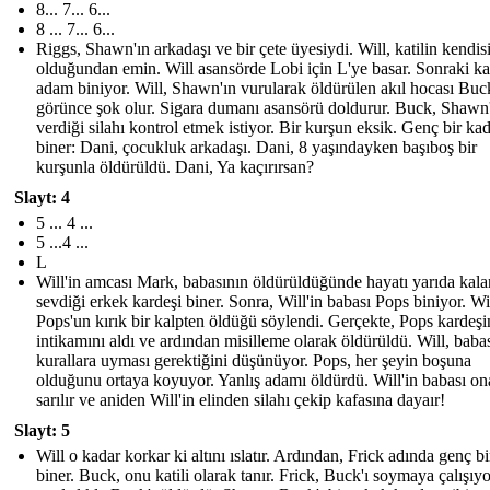
8... 7... 6...
8 ... 7... 6...
Riggs, Shawn'ın arkadaşı ve bir çete üyesiydi. Will, katilin kendis
olduğundan emin. Will asansörde Lobi için L 'ye basar. Sonraki kat
adam biniyor. Will, Shawn'ın vurularak öldürülen akıl hocası Buck
görünce şok olur. Sigara dumanı asansörü doldurur. Buck, Shawn
verdiği silahı kontrol etmek istiyor. Bir kurşun eksik. Genç bir ka
biner: Dani, çocukluk arkadaşı. Dani, 8 yaşındayken başıboş bir
kurşunla öldürüldü. Dani, Ya kaçırırsan?
Slayt: 4
5 ... 4 ...
5 ...4 ...
L
Will'in amcası Mark, babasının öldürüldüğünde hayatı yarıda kal
sevdiği erkek kardeşi biner. Sonra, Will'in babası Pops biniyor. Wil
Pops'un kırık bir kalpten öldüğü söylendi. Gerçekte, Pops kardeşi
intikamını aldı ve ardından misilleme olarak öldürüldü. Will, babas
kurallara uyması gerektiğini düşünüyor. Pops, her şeyin boşuna
olduğunu ortaya koyuyor. Yanlış adamı öldürdü. Will'in babası on
sarılır ve aniden Will'in elinden silahı çekip kafasına dayaır!
Slayt: 5
Will o kadar korkar ki altını ıslatır. Ardından, Frick adında genç b
biner. Buck, onu katili olarak tanır. Frick, Buck'ı soymaya çalışıy