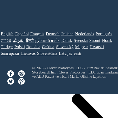
English
Español
Français
Deutsch
Italiana
Nederlands
Português
עברית
العَرَبِيَّة
हिन्दी
ру́сский язы́к
Dansk
Svenska
Suomi
Norsk
Türkçe
Polski
Româna
Ceština
Slovenský
Magyar
Hrvatski
български
Lietuvos
Slovenščina
Latvijas
eesti
© 2026 - Clever Prototypes, LLC - Tüm hakları Saklıdır
StoryboardThat ,
Clever Prototypes , LLC
ticari markası
ve ABD Patent ve Ticari Marka Ofisi'ne kayıtlıdır.