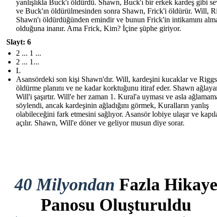
yanlışlıkla Buck'ı öldürdü. Shawn, Buck'ı bir erkek kardeş gibi se
ve Buck'ın öldürülmesinden sonra Shawn, Frick'i öldürür. Will, R
Shawn'ı öldürdüğünden emindir ve bunun Frick'in intikamını alma
olduğuna inanır. Ama Frick, Kim? İçine şüphe giriyor.
Slayt: 6
2 ... 1 ...
2 ... 1...
L
Asansördeki son kişi Shawn'dır. Will, kardeşini kucaklar ve Riggs
öldürme planını ve ne kadar korktuğunu itiraf eder. Shawn ağlaya
Will'i şaşırtır. Will'e her zaman 1. Kural'a uyması ve asla ağlamam
söylendi, ancak kardeşinin ağladığını görmek, Kuralların yanlış
olabileceğini fark etmesini sağlıyor. Asansör lobiye ulaşır ve kapıl
açılır. Shawn, Will'e döner ve geliyor musun diye sorar.
40 Milyondan
Fazla Hikay
Panosu Oluşturuldu