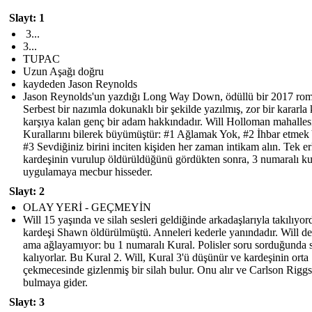
Slayt: 1
3...
3...
TUPAC
Uzun Aşağı doğru
kaydeden Jason Reynolds
Jason Reynolds'un yazdığı Long Way Down, ödüllü bir 2017 rom
Serbest bir nazımla dokunaklı bir şekilde yazılmış, zor bir kararla 
karşıya kalan genç bir adam hakkındadır. Will Holloman mahalles
Kurallarını bilerek büyümüştür: #1 Ağlamak Yok, #2 İhbar etmek
#3 Sevdiğiniz birini inciten kişiden her zaman intikam alın. Tek e
kardeşinin vurulup öldürüldüğünü gördükten sonra, 3 numaralı ku
uygulamaya mecbur hisseder.
Slayt: 2
OLAY YERİ - GEÇMEYİN
Will 15 yaşında ve silah sesleri geldiğinde arkadaşlarıyla takılıyor
kardeşi Shawn öldürülmüştü. Anneleri kederle yanındadır. Will de
ama ağlayamıyor: bu 1 numaralı Kural. Polisler soru sorduğunda s
kalıyorlar. Bu Kural 2. Will, Kural 3'ü düşünür ve kardeşinin orta
çekmecesinde gizlenmiş bir silah bulur. Onu alır ve Carlson Riggs
bulmaya gider.
Slayt: 3