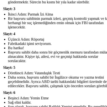
göndermektir. Sürecin bu kısmı bir yıla kadar sürebilir.
Slayt: 3
İkinci Adım: Parmak İzi Alma
Bir başvuru sahibinin parmak izleri, geçmiş kontrolü yapmak ve k
herhangi bir suç işlemediğinden emin olmak için FBI tarafından
işlenecektir.
Slayt: 4
Üçüncü Adım: Röportaj
Fabrikadaki işimi seviyorum.
Bu harika!
Başvuru sahibi daha sonra bir göçmenlik memuru tarafından müla
alınacaktır. Kişiye işi, ailesi, evi ve geçmişi hakkında sorular
sorulacaktır.
Slayt: 5
Dördüncü Adım: Vatandaşlık Testi
Daha sonra, başvuru sahibi bir İngilizce okuma ve yazma testini
geçebilmelidir. Ayrıca ABD tarihi hakkındaki bilgileri üzerinde de 
edilecekler. Başvuru sahibi, çalışmak için önceden soruları görebil
Slayt: 6
Beşinci Adım: Yemin Etme
Sağ elini kaldır.
Son olarak, başvuru sahibi Bağlılık Yemini etmelidir. Bu genellikl