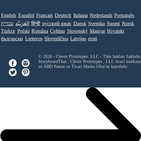
English
Español
Français
Deutsch
Italiana
Nederlands
Português
עברית
العَرَبِيَّة
हिन्दी
ру́сский язы́к
Dansk
Svenska
Suomi
Norsk
Türkçe
Polski
Româna
Ceština
Slovenský
Magyar
Hrvatski
български
Lietuvos
Slovenščina
Latvijas
eesti
© 2026 - Clever Prototypes, LLC - Tüm hakları Saklıdır
StoryboardThat ,
Clever Prototypes , LLC
ticari markası
ve ABD Patent ve Ticari Marka Ofisi'ne kayıtlıdır.