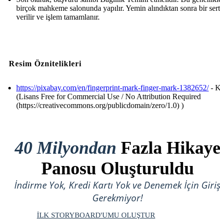
birçok mahkeme salonunda yapılır. Yemin alındıktan sonra bir sert
verilir ve işlem tamamlanır.
Resim Öznitelikleri
https://pixabay.com/en/fingerprint-mark-finger-mark-1382652/
- K
(Lisans Free for Commercial Use / No Attribution Required
(https://creativecommons.org/publicdomain/zero/1.0) )
40 Milyondan
Fazla Hikay
Panosu Oluşturuldu
İndirme Yok, Kredi Kartı Yok ve Denemek İçin Giri
Gerekmiyor!
İLK STORYBOARD'UMU OLUŞTUR