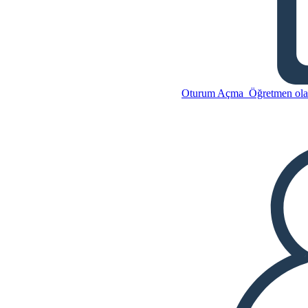
Vatandaş Olmak
Oturum Açma
Öğretmen olar
Bu Öykü Panosunu kopyala
BİR HİKAYE PANOSU
OLUŞTUR
Bu Öykü Panosunu kopyala
BİR HİKAYE PANOSU
OLUŞTUR
SLAYT GÖSTERİSİNİ OYNAT
BENİ OKU