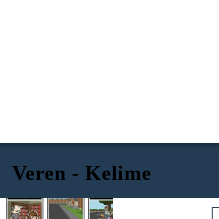
Veren - Kelime
ILGİSİNİ ÇEKTİ
ENDİŞELİ
PALPE EDİLEBİLİR