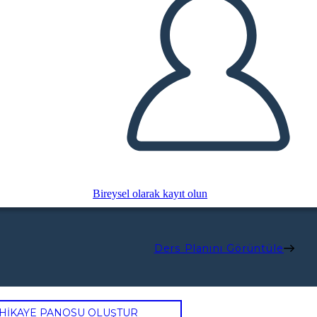
Bireysel olarak kayıt olun
Ders Planını Görüntüle
 HİKAYE PANOSU OLUŞTUR