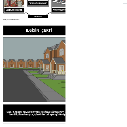
(Adj.) Çok ilgi duyan; Hayal kırıklığına uğramıştım evler
beni ilgilendirmiyor, çünkü hepsi aynı görünüyor.
(Adj.) Kendini hissetmek mümkün Bisiklete binerken,
(Adj.) Geleceği korkmuş, yönergelerini izlemek
yüzüme çarptığı andan itibaren havanın hissedilmesi
konusunda endişeliydim, çünkü kuralları çiğnedi.
sağlandı.
"Veren" Kelime bilgisi
Create your own at Storyboard That
ILGİSİNİ ÇEKTİ
PALPE ED
(Adj.) Çok ilgi duyan; Hayal kırıklığına uğramıştım evler
beni ilgilendirmiyor, çünkü hepsi aynı görünüyor.