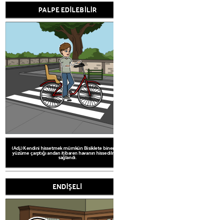
PALPE EDİLEBİLİR
(Adj.) Kendini hissetmek mü
yüzüme çarptığı andan itiba
sağlan
"Veren" Kelime bilgisi
ILGİSİNİ
(Adj.) Kendini hissetmek mümkün Bisiklete binerken,
yüzüme çarptığı andan itibaren havanın hissedilmesi
sağlandı.
ENDİŞELİ