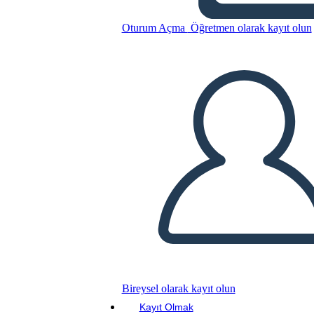
Oturum Açma
Öğretmen olarak kayıt olun
Yatay Zaman Çizelgesi
Bu Öykü Panosunu kopyala
BİR HİKAYE PANOSU OLUŞTUR
SLAYT GÖSTERİSİNİ OYNAT
BENİ OKU
Bireysel olarak kayıt olun
Kayıt Olmak