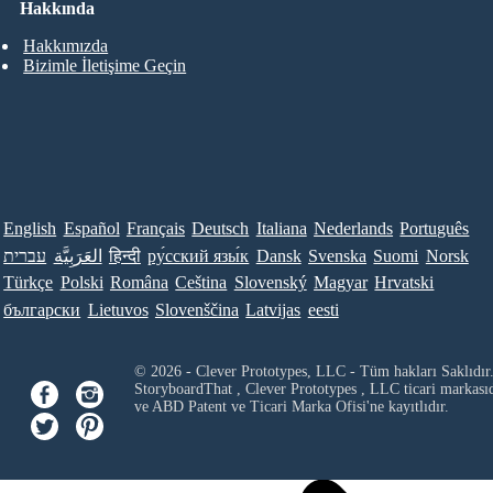
Hakkında
Hakkımızda
Bizimle İletişime Geçin
English
Español
Français
Deutsch
Italiana
Nederlands
Português
עברית
العَرَبِيَّة
हिन्दी
ру́сский язы́к
Dansk
Svenska
Suomi
Norsk
Türkçe
Polski
Româna
Ceština
Slovenský
Magyar
Hrvatski
български
Lietuvos
Slovenščina
Latvijas
eesti
© 2026 - Clever Prototypes, LLC - Tüm hakları Saklıdır
StoryboardThat ,
Clever Prototypes , LLC
ticari markası
ve ABD Patent ve Ticari Marka Ofisi'ne kayıtlıdır.