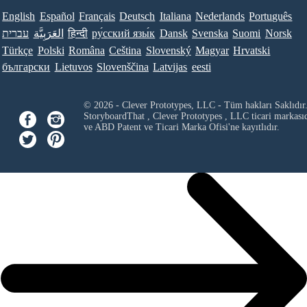
English
Español
Français
Deutsch
Italiana
Nederlands
Português
עברית
العَرَبِيَّة
हिन्दी
ру́сский язы́к
Dansk
Svenska
Suomi
Norsk
Türkçe
Polski
Româna
Ceština
Slovenský
Magyar
Hrvatski
български
Lietuvos
Slovenščina
Latvijas
eesti
© 2026 - Clever Prototypes, LLC - Tüm hakları Saklıdır
StoryboardThat ,
Clever Prototypes , LLC
ticari markası
ve ABD Patent ve Ticari Marka Ofisi'ne kayıtlıdır.