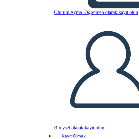
Oturum Açma
Öğretmen olarak kayıt olun
Yeni Oluşturma Sayfası Özeti
ve Sentez Şablonu 4 (Siyah
Beyaz)
Bu Öykü Panosunu kopyala
BİR HİKAYE PANOSU OLUŞTUR
SLAYT GÖSTERİSİNİ OYNAT
BENİ OKU
Bireysel olarak kayıt olun
Kayıt Olmak