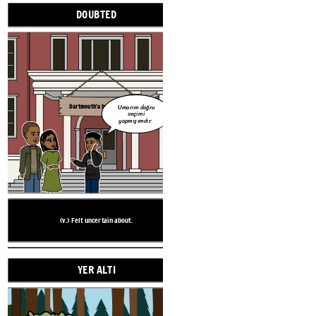
DOUBTED
(v.) Felt unce
KELİME
Dartmouth'a hoş geldiniz!
Umarım doğru
seçimi
yapmışımdır.
DIVE
(v.) Felt uncertain about.
YER ALTI