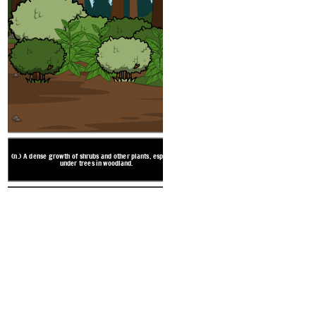
(v.) Separated from another ro
and go in a diffe
(n.) A dense growth of shrubs and other plants, especially
under trees in woodland.
KEL
reate your own at Storyboard That