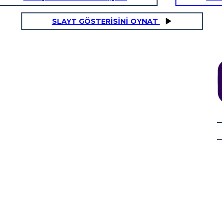
SLAYT GÖSTERİSİNİ OYNAT
TED
hoş geldiniz!
Umarım doğru
seçimi
yapmışımdır.