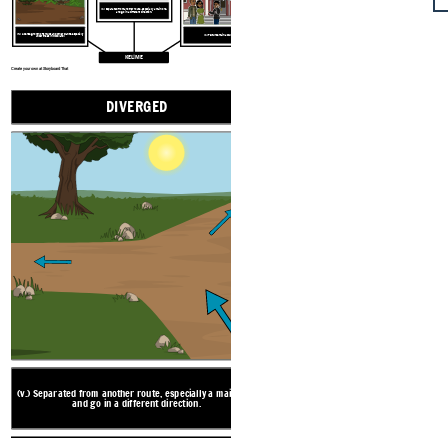
(v.) Separated from another route, especially a main one,
and go in a different direction.
(n.) A dense growth of shrubs and other plants, especially
(v.) Felt uncertain about.
under trees in woodland.
KELİME
Create your own at Storyboard That
DIVERGED
DOUB
Dartmouth'a 
(v.) Separated from another route, especially a main one,
and go in a different direction.