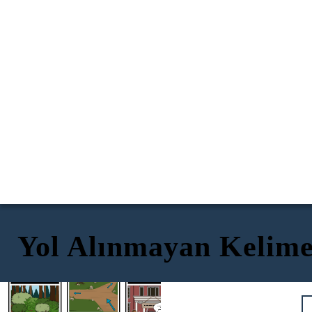
Yol Alınmayan Kelim
DIVERGED
YER ALTI
DOUBTED
Dartmouth'a hoş geldiniz!
Umarım doğru
seçimi
yapmışımdır.