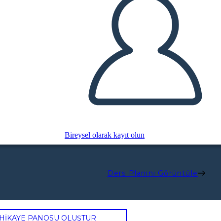
Bireysel olarak kayıt olun
Ders Planını Görüntüle
 HİKAYE PANOSU OLUŞTUR