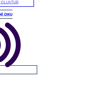
U OLUŞTUR
Nİ OKU