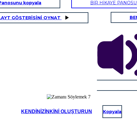
Panosunu kopyala
BİR HİKAYE PANOS
BE
LAYT GÖSTERİSİNİ OYNAT
KENDINIZINKINI OLUŞTURUN
Kopyala