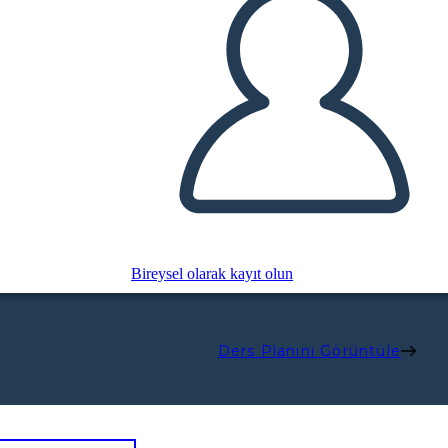
Bireysel olarak kayıt olun
Ders Planını Görüntüle