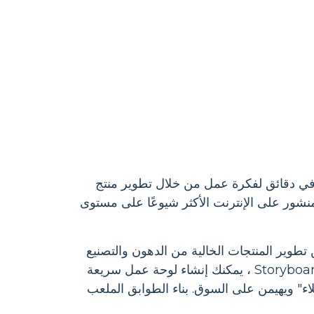
لقوية في دقائق لفكرة عمل من خلال تطوير منتج
Storyboard Tha هو منشئ المحتوى المنشور على الإنترنت الأكثر شيوعًا على مستوى
 تطوير المنتجات الخالية من الدهون والتصنيع
العجاف ، تعد النماذج الأسرع والأفضل والأرخص هي الأفضل. باستخدام Storyboard That ، يمكنك إنشاء لوحة عمل سريعة
" ويهيمن على السوق. بناء الطوابق الملعب