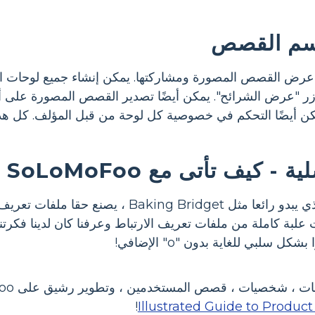
سم القصص
 عرض القصص المصورة ومشاركتها. يمكن إنشاء جميع لوحات 
- كيف تأتى مع SoLoMoFoo
رئيسنا للإبداع ، الذي يبدو رائعا مثل ridget
ل سلبي للغاية بدون "o" الإضافي!
صيات ، قصص المستخدمين ، وتطوير رشيق على SoLoMoFoo ، تحقق من Storyboard That 's
!
Illustrated Guide to Produ