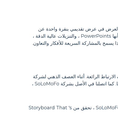
العرض في عرض تقديمي بنقرة واحدة عن
طريق النقر على زر "عرض الشرائح". يمكن أيضًا تصدير القصص المصورة على أنها PowerPoints ، والتنزيلات عالية الدقة ،
Baking B ، يصنع حقا ملفات تعريف الارتباط الرائعة. أثناء العصف الذهني لشركة
وهمية لدينا التهمت علبة كاملة من ملفات تعريف الارتباط وعرفنا كان لدينا فكرتنا. كما اتصلنا في الأصل بشركة SoLoMoFo ،