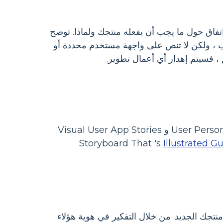
تفاق حول ما يجب أن يفعله منتجك ولماذا. توضح
لمجاني في المكتب ، ولكن لا تنص على واجهة مستخدم محددة أو
، فسيتم إهدار أي أعمال تطوير.
بعد محاذاة الفريق على رؤية شاملة للمنتج ، فقد حان الوقت للبدء في إنشاء User Personas و Visual User App Stories.
Illustrated G
تجك الجديد. من خلال التفكير في هوية هؤلاء