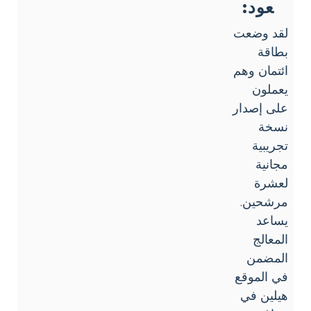
عود:
لقد وضعت
بطاقة
ائتمان وهم
يعملون
على إصدار
نسخة
تجريبية
مجانية
لعشرة
مرشحين.
يساعد
المعالج
المضمن
في الموقع
هيلين في