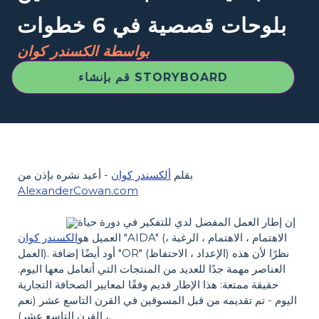
بلوحات قصصية في 6 خطوات
بواسطة الكسندر كوان
قم بإنشاء STORYBOARD
بقلم
ألكسندر كوان
- أعيد نشره بإذن من
AlexanderCowan.com
إن إطار العمل المفضل لدي للتفكير في دورة حياة
العميل هو "AIDA" (الاهتمام ، الاهتمام ، الرغبة ،
الكسندر كوان
العمل). أود أيضًا إضافة "OR" (الإعداد ، الاحتفاظ) نظرًا لأن هذه
العناصر مهمة جدًا للعديد من المنتجات التي أتعامل معها اليوم.
حقيقة ممتعة: هذا الإطار قديم وفقًا لمعايير الصحافة التجارية
اليوم - تم تقديمه من قبل المسوقين في القرن التاسع عشر (نعم
، القرن التاسع عشر).