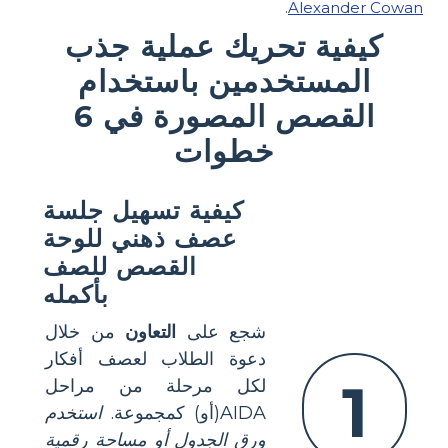
.
Alexander Cowan
كيفية تحريك عملية جذب
المستخدمين باستخدام
القصص المصورة في 6
خطوات
كيفية تسهيل جلسة
عصف ذهني للوحة
القصص للصف
بأكمله
شجع على
التعاون
من خلال
دعوة الطلاب لعصف أفكار
1
لكل مرحلة من مراحل
AIDA(أو) كمجموعة.
استخدم
ورق الجدول أو مساحة رقمية