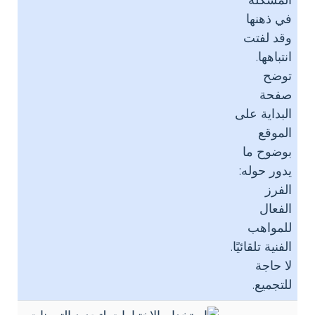
المشكلة
في ذهنها
وقد لفتت
انتباهها.
توضح
صفحة
البداية على
الموقع
بوضوح ما
يدور حوله:
الفرز
الفعال
للمواهب
الفنية تلقائيًا.
لا حاجة
للتجميع.