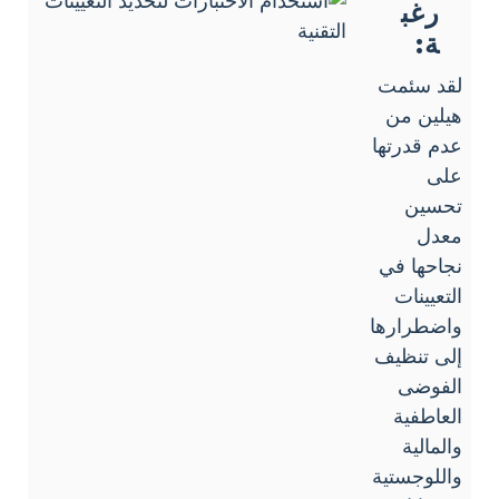
رغب
ة:
لقد سئمت
هيلين من
عدم قدرتها
على
تحسين
معدل
نجاحها في
التعيينات
واضطرارها
إلى تنظيف
الفوضى
العاطفية
والمالية
واللوجستية