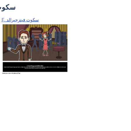
F. سكو
F. سكوت فيتزجيرالد