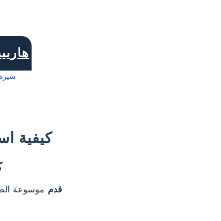
هاريي
كيفية اس
ك
قدم
موسوعة الصو