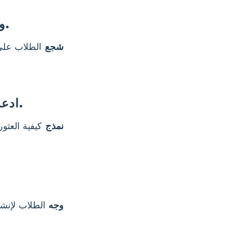
وجه الطلاب للعصف الذهني لأسئلة حول الشخص الذي اختاروه.
شجع
الطلاب على 
ادعم الطلاب في جمع الحقائق باستخدام الموسوعة وموارد أخرى.
نمذج
كيفية العثو
وجه
الطلاب لإنش