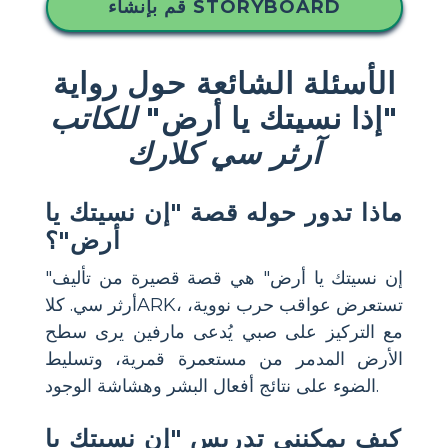
قم بإنشاء STORYBOARD
الأسئلة الشائعة حول رواية
"إذا نسيتك يا أرض"
للكاتب
آرثر سي كلارك
ماذا تدور حوله قصة "إن نسيتك يا
أرض"؟
"إن نسيتك يا أرض" هي قصة قصيرة من تأليف
أرثر سي. كلاARK، تستعرض عواقب حرب نووية،
مع التركيز على صبي يُدعى مارفين يرى سطح
الأرض المدمر من مستعمرة قمرية، وتسليط
الضوء على نتائج أفعال البشر وهشاشة الوجود.
كيف يمكنني تدريس "إن نسيتك يا