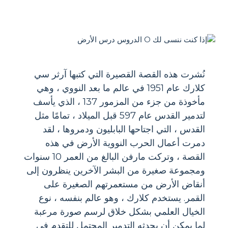
نُشرت هذه القصة القصيرة التي كتبها آرثر سي
كلارك عام 1951 في عالم ما بعد النووي ، وهي
مأخوذة من جزء من المزمور 137 ، الذي يأسف
لتدمير القدس عام 597 قبل الميلاد ، تمامًا مثل
القدس ، التي اجتاحها البابليون ودمروها ، لقد
دمرت أعمال الحرب النووية الأرض في هذه
القصة ، وتركت مارفن البالغ من العمر 10 سنوات
ومجموعة صغيرة من البشر الآخرين ينظرون إلى
أنقاض الأرض من مستعمرتهم الصغيرة على
القمر. يستخدم كلارك ، وهو عالم بنفسه ، نوع
الخيال العلمي بشكل خلاق لرسم صورة مرعبة
لما يمكن أن يحدثه التدمير المحتمل للتقدم في