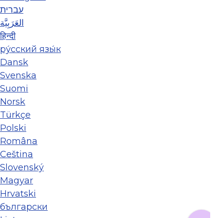
עברית
العَرَبِيَّة
हिन्दी
ру́сский язы́к
Dansk
Svenska
Suomi
Norsk
Türkçe
Polski
Româna
Ceština
Slovenský
Magyar
Hrvatski
български