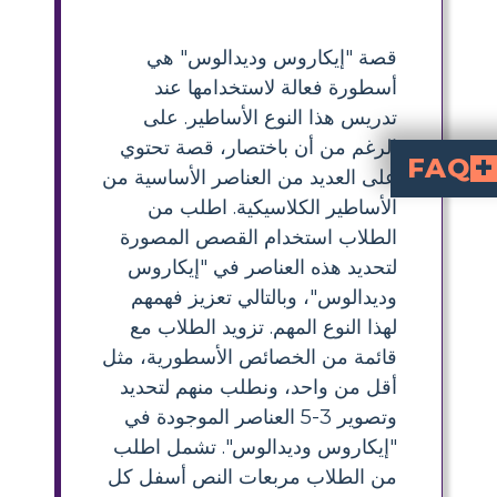
قصة "إيكاروس وديدالوس" هي
أسطورة فعالة لاستخدامها عند
تدريس هذا النوع الأساطير. على
الرغم من أن باختصار، قصة تحتوي
FAQ
على العديد من العناصر الأساسية من
الأساطير الكلاسيكية. اطلب من
 الموجودة في 'إيكارس وديدالوس'؟
ع 'إيكارس وديدالوس'؟
ما الدرس الذي يعلمنا إياه أسطورة إيكارس وديدالوس للطلاب؟
ي تظهر في قصة إيكارس وديدالوس؟
 'إيكارس وديدالوس'؟
الطلاب استخدام القصص المصورة
لتحديد هذه العناصر في "إيكاروس
وديدالوس"، وبالتالي تعزيز فهمهم
لهذا النوع المهم. تزويد الطلاب مع
قائمة من الخصائص الأسطورية، مثل
أقل من واحد، ونطلب منهم لتحديد
وتصوير 3-5 العناصر الموجودة في
"إيكاروس وديدالوس". تشمل اطلب
من الطلاب مربعات النص أسفل كل