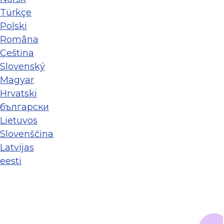
Türkçe
Polski
Româna
Ceština
Slovenský
Magyar
Hrvatski
български
Lietuvos
Slovenščina
Latvijas
eesti