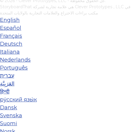
© 2026 - Clever Prototypes, LLC - كل الحقوق محفوظة.
في
Clever Prototypes , LLC
StoryboardThat هي علامة تجارية لشركة
مكتب براءات الاختراع والعلامات التجارية بالولايات المتحدة
English
Español
Français
Deutsch
Italiana
Nederlands
Português
עברית
العَرَبِيَّة
हिन्दी
ру́сский язы́к
Dansk
Svenska
Suomi
Norsk