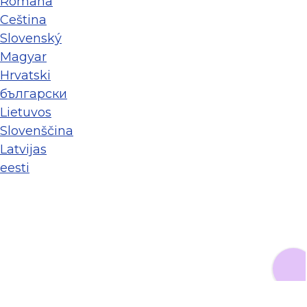
Româna
Ceština
Slovenský
Magyar
Hrvatski
български
Lietuvos
Slovenščina
Latvijas
eesti