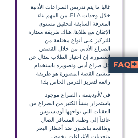
غالبا ما يتم تدريس الصراعات الأدبية
خلال وحدات ELA. من المهم بناء
المعرفة السابقة لتحقيق مستوى
الإتقان مع طلابنا. هناك طريقة ممتازة
للتركيز على أنواع مختلفة من
الصراع الأدبي من خلال القصص
المصورة. إن اختيار الطلاب لمثال عن
FAQ
كل صراع أدبي وتصويره باستخدام
منشئ القصة المصورة هو طريقة
يصارع مشاعره واختياراته.
فاره ، ما هو الصراع الداخلي الذي يواجهه أوديسيوس؟
اضطراب الداخلي الذي أظهره لقاء أوديسيوس مع لوتس أكلة؟
رائعة لتعزيز الدرس الخاص بك!
في
الأوديسة
، الصراع موجود
باستمرار. ينشأ الكثير من الصراع من
العقبات التي يواجهها أوديسيوس
عائداً إلى وطنه. المسافر الضال
وطاقمه يناضلون ضد أخطار البحر
وتحديات الإغراءات. يخوض