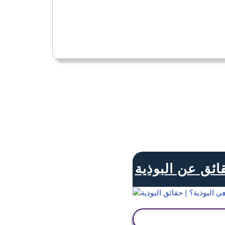
ائق عن البوذية
عرض النشاط