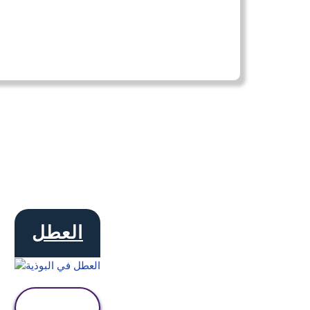
العطل
عرض