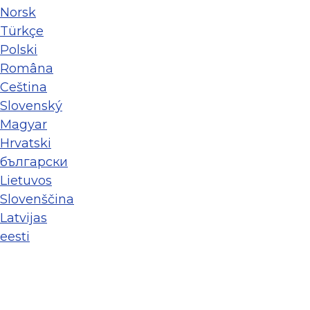
Norsk
Türkçe
Polski
Româna
Ceština
Slovenský
Magyar
Hrvatski
български
Lietuvos
Slovenščina
Latvijas
eesti