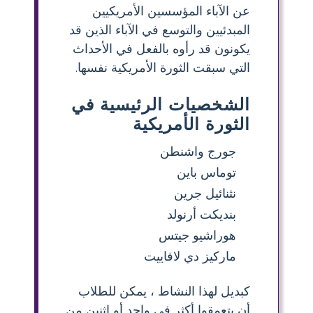
عن الآباء المؤسسين الأمريكيين
المبدئيين والتوسع في الآباء الذين قد
يكونون قد رأوه بالفعل في الأحداث
التي سبقت الثورة الأمريكية نفسها.
الشخصيات الرئيسية في
الثورة الأمريكية
جورج واشنطن
توماس باين
نثنائيل جرين
بنديكت أرنولد
هوراشيو جيتس
ماركيز دي لافاييت
كبديل لهذا النشاط ، يمكن للطلاب
أن يتعمقوا أكثر في واحد أو اثنين من