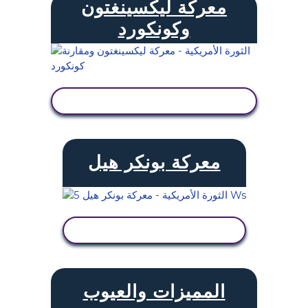
معركة ليكسينغتون
وكونكورد
عرض النشاط
معركة بونكر هيل
عرض النشاط
المميزات والعيوب