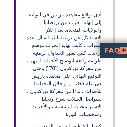
أدى توقيع معاهدة باريس في النهاية
إلى إنهاء الحرب بين بريطانيا
والولايات المتحدة. بعد إعلان
الاستقلال عن بريطانيا ثم القتال لعدة
سنوات ، كانت نهاية الحرب موضع
FAQ
ترحيب كبير. تعتبر
الجداول الزمنية
طريقة رائعة لتوضيح الأحداث المهمة
العواقب المتعددة الأوجه لهذه المعركة المحورية، تعزز أوراق العمل هذه فهمًا أعمق لأهميتها التاريخية.
1783) وتأثيرها على نهاية الحرب الثورية؟
ثيره على النهاية النهائية للحرب؟
ن دمجها في أوراق العمل لتعزيز فهم الطلاب لمعركة يوركتاون وأهميتها؟
بين معركة يوركتاون (1781) وحتى
التوقيع النهائي على معاهدة باريس
في عام 1783. من خلال التخطيط
للأحداث ، بدءًا من معركة يوركتاون ،
سيواصل الطلاب شرح وتحليل
الاستراتيجيات الرئيسية ، والأحداث ،
وشخصيات الثورة.
كبديل لتخطيط الجدول الزمني ،