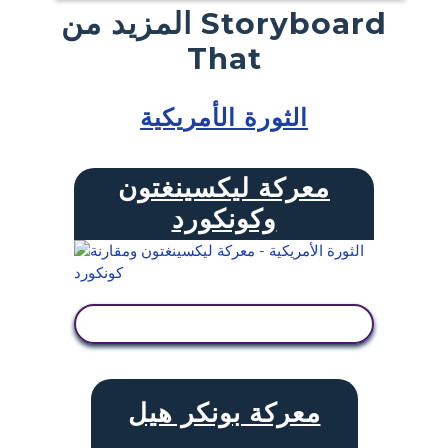
المزيد من Storyboard
That
الثورة الأمريكية
معركة ليكسينغتون
وكونكورد
عرض النشاط
معركة بونكر هيل