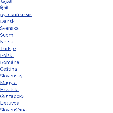
العَرَبِيَّة
हिन्दी
ру́сский язы́к
Dansk
Svenska
Suomi
Norsk
Türkçe
Polski
Româna
Ceština
Slovenský
Magyar
Hrvatski
български
Lietuvos
Slovenščina