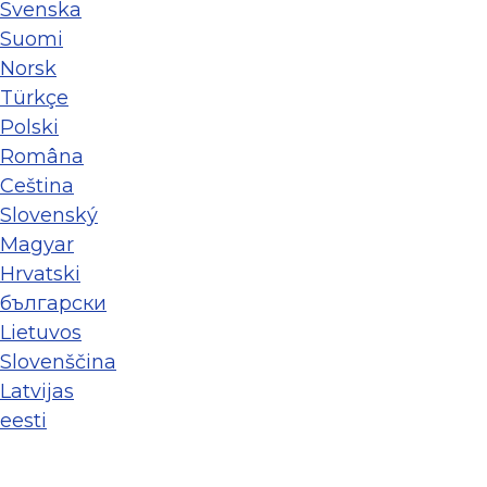
Svenska
Suomi
Norsk
Türkçe
Polski
Româna
Ceština
Slovenský
Magyar
Hrvatski
български
Lietuvos
Slovenščina
Latvijas
eesti