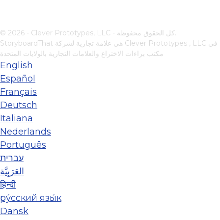
© 2026 - Clever Prototypes, LLC - كل الحقوق محفوظة.
في
Clever Prototypes , LLC
StoryboardThat هي علامة تجارية لشركة
مكتب براءات الاختراع والعلامات التجارية بالولايات المتحدة
English
Español
Français
Deutsch
Italiana
Nederlands
Português
עברית
العَرَبِيَّة
हिन्दी
ру́сский язы́к
Dansk