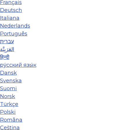
Français
Deutsch
Italiana
Nederlands
Português
עברית
العَرَبِيَّة
हिन्दी
ру́сский язы́к
Dansk
Svenska
Suomi
Norsk
Türkçe
Polski
Româna
Ceština