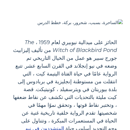
الحائز على ميدالية نيوبيري لعام 1959 ،
The
Witch of Blackbird Pond
من تأليف إليزابيث
جورج سبير هو عمل من الخيال التاريخي تم
وضعه في نيو إنجلاند في القرن السابع عشر. تتبع
الرواية عامًا في حياة الفتاة اليتيمة كيت ، التي
انتقلت من مستوطنة إنجليزية في بربادوس إلى
بلدة بيوريتان في ويثرسفيلد ، كونيتيكت. قصة
كيت مليئة بالتحديات التي تكشف عن نقاط ضعفها
، وتختبر نقاط قوتها ، وتحقق نموًا مهمًا في
شخصيتها. تقدم الرواية خلفية تاريخية غنية عن
الحياة في المستعمرات المبكرة ، وتتناول على
وجه التحديد أسلوب حياة
المتشددون في نيو