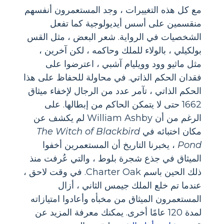
مع كل هذه التغييرات ، وجد المستعمرون أنفسهم
منقسمين على أسس أيديولوجية كما تفعل
الشخصيات في الرواية. شعر البعض ، مثل القس
بولكيلي ، بالولاء للملك وحاكمه ، لكن آخرين ،
مثل ماثيو وود وويليام آشبي ، اعترضوا على
فقدان الحكم الذاتي. في محاولة للحفاظ على هذا
الحكم الذاتي ، تآمر عدد من الرجال لإخفاء ميثاق
1662 حتى لا يتمكن الحاكم من إبطالها. على
الرغم من أن William Ashby لم يكشف عن
مكان اختبائه في
The Witch of Blackbird
Pond
، يخبرنا التاريخ أن المستعمرين أخفوا
الميثاق في جذع شجرة بلوط ، والتي عُرفت منذ
ذلك الحين باسم Charter Oak. في وقت لاحق ،
عندما تم خلع الملك جيمس الثاني ، أزال
المستعمرون الميثاق من مخبأه وأعادوا امتيازاته
لمدة 120 عامًا أخرى. يمكنك معرفة المزيد عن