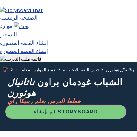
الصفحة الرئيسية
موارد
التسعير
إنشاء القصة المصورة
إنشاء القصة المصورة
ون
ناثانيال هوثورن
فنون اللغة الانجليزية
جميع الموارد المعلم
الشباب غودمان براون
ناثانيال
هوثورن
خطط الدرس بقلم ريبيكا راي
قم بإنشاء STORYBOARD