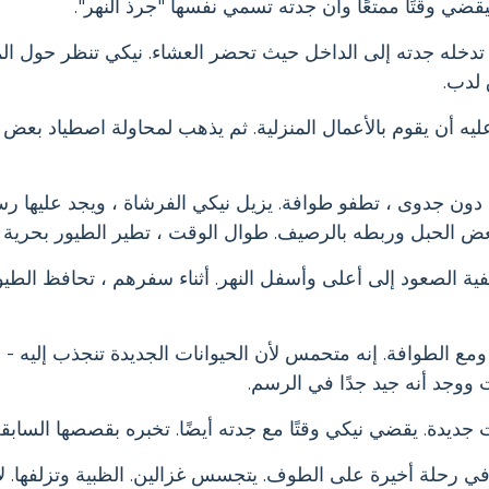
قضي وقتًا ممتعًا وأن جدته تسمي نفسها "جرذ النهر".
 تدخله جدته إلى الداخل حيث تحضر العشاء. نيكي تنظر حول ال
 لدب.
ه أن يقوم بالأعمال المنزلية. ثم يذهب لمحاولة اصطياد بعض 
اد دون جدوى ، تطفو طوافة. يزيل نيكي الفرشاة ، ويجد عليها ر
الحبل وربطه بالرصيف. طوال الوقت ، تطير الطيور بحرية 
ية الصعود إلى أعلى وأسفل النهر. أثناء سفرهم ، تحافظ الطيو
 الطوافة. إنه متحمس لأن الحيوانات الجديدة تنجذب إليه - الر
ت ووجد أنه جيد جدًا في الرسم.
ديدة. يقضي نيكي وقتًا مع جدته أيضًا. تخبره بقصصها السابقة
 في رحلة أخيرة على الطوف. يتجسس غزالين. الظبية وتزلفها.