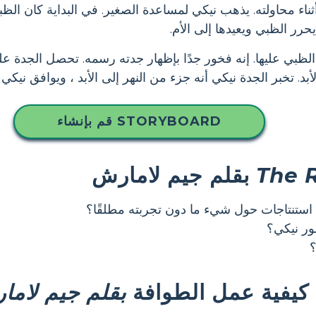
أثناء محاولته. يذهب نيكي لمساعدة الصغير. في البداية كان الظب
رر الظبي ويعيدها إلى الأم.
لظبي عليها. إنه فخور جدًا بإظهار جدته رسمه. تحصل الجدة عل
. تخبر الجدة نيكي أنه جزء من النهر إلى الأبد ، ويوافق نيكي وي
قم بإنشاء STORYBOARD
The 
بقلم جيم لامارش
 استنتاجات حول شيء ما دون تجربته مطلقًا؟
ور نيكي؟
؟
كيفية عمل الطوافة
بقلم جيم لاما