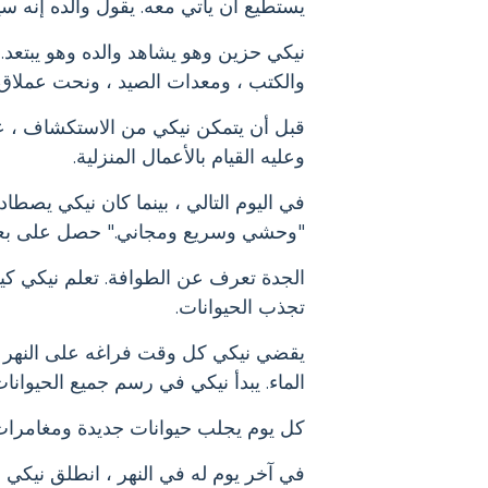
يستطيع أن يأتي معه. يقول والده إنه سي
نيكي حزين وهو يشاهد والده وهو يبتعد.
والكتب ، ومعدات الصيد ، ونحت عملاق
قبل أن يتمكن نيكي من الاستكشاف ، علي
وعليه القيام بالأعمال المنزلية.
في اليوم التالي ، بينما كان نيكي يصط
"وحشي وسريع ومجاني." حصل على بعض 
الجدة تعرف عن الطوافة. تعلم نيكي كيف
تجذب الحيوانات.
يقضي نيكي كل وقت فراغه على النهر ومع
الماء. يبدأ نيكي في رسم جميع الحيوانا
كل يوم يجلب حيوانات جديدة ومغامرات ج
في آخر يوم له في النهر ، انطلق نيكي