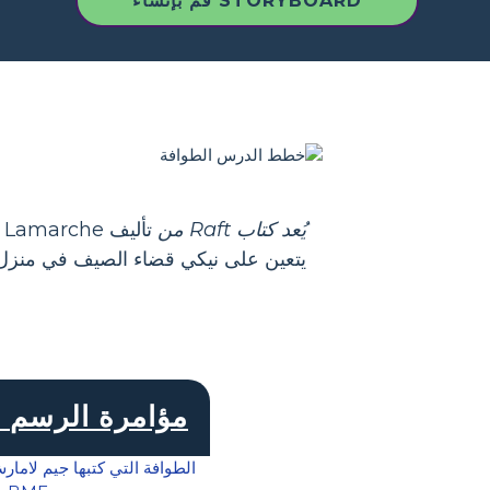
قم بإنشاء STORYBOARD
يُعد كتاب Raft من
يتعين على نيكي قضاء الصيف في منزل ج
BME مؤامرة الرسم