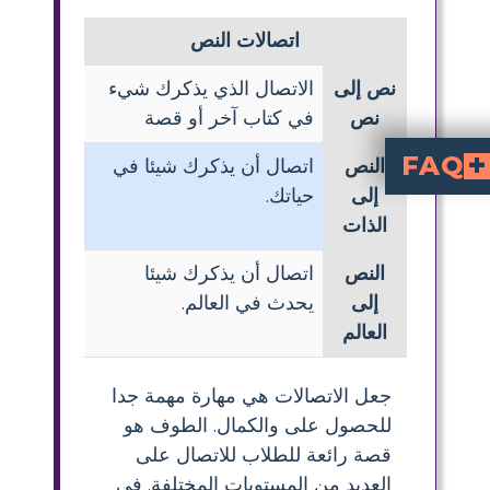
اتصالات النص
نص إلى
الاتصال الذي يذكرك شيء
نص
في كتاب آخر أو قصة
FAQ
النص
اتصال أن يذكرك شيئا في
إلى
حياتك.
تربط القصة بأحداث حقيقية أو قضايا في العالم الأوسع.
في زيارة جدته، قد يربط الطالب ذلك إلى وقت شعر فيه بعدم اليقين حول زيارة أحد أفراد الأسرة، مما يجعل القصة أكثر شخصية وقابلية للتعلق بها.
ذات، والنص إلى العالم في القراءة؟
لجيم لامارش؟
ة قراءة مهمة للطلاب في المرحلة الابتدائية؟
الذات
النص
اتصال أن يذكرك شيئا
إلى
يحدث في العالم.
العالم
جعل الاتصالات هي مهارة مهمة جدا
للحصول على والكمال. الطوف هو
قصة رائعة للطلاب للاتصال على
العديد من المستويات المختلفة. في