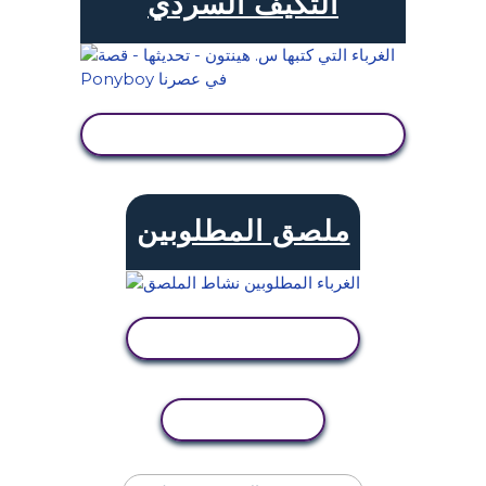
التكيف السردي
عرض النشاط
ملصق المطلوبين
عرض النشاط
نسخ النشاط