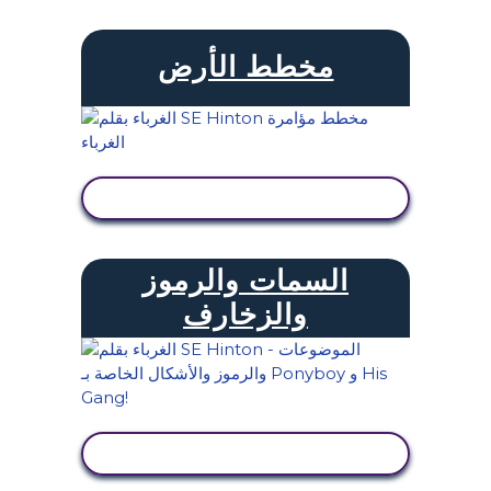
مخطط الأرض
عرض النشاط
السمات والرموز
والزخارف
عرض النشاط