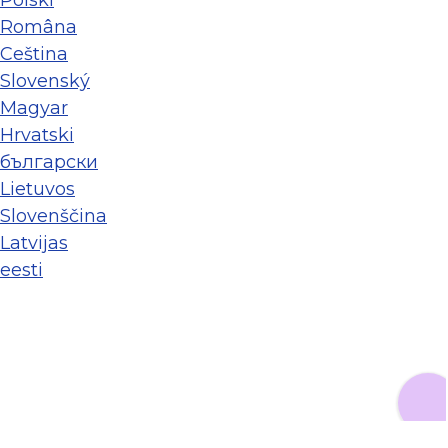
Polski
Româna
Ceština
Slovenský
Magyar
Hrvatski
български
Lietuvos
Slovenščina
Latvijas
eesti