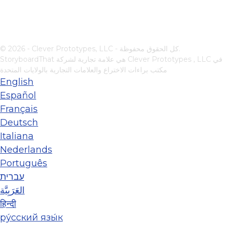
© 2026 - Clever Prototypes, LLC - كل الحقوق محفوظة.
في
Clever Prototypes , LLC
StoryboardThat هي علامة تجارية لشركة
مكتب براءات الاختراع والعلامات التجارية بالولايات المتحدة
English
Español
Français
Deutsch
Italiana
Nederlands
Português
עברית
العَرَبِيَّة
हिन्दी
ру́сский язы́к