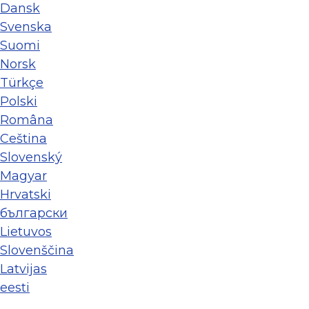
Dansk
Svenska
Suomi
Norsk
Türkçe
Polski
Româna
Ceština
Slovenský
Magyar
Hrvatski
български
Lietuvos
Slovenščina
Latvijas
eesti