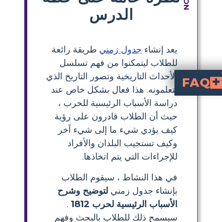
الدرس
يعد إنشاء
جدول زمني
طريقة رائعة
للطلاب ليتمكنوا من فهم تسلسل
الأحداث التاريخية وتصور التاريخ الذي
FAQ
يتعلمونه. هذا فعال بشكل خاص عند
What were the main causes of the War of 1812?
included British interference with American trade, the impres
How can students 
, students should identify key events, laws, and ge
Why did the Unite
The U.S. declared war on Great Bri
, the impressment of American sailors, and British support of Native American attacks. Many Americans felt these actions threatened their 
What role did Jeffe
, especially the Embargo Act of 1807, aimed to avoid war but hurt American trade. His actions, including the Louisiana Purchase and at
What is an engaging classroom activity to help students understand
helps them visualize the sequence of events and
دراسة الأسباب الرئيسية للحرب ،
حيث أن الطلاب قادرون على رؤية
كيف يؤدي شيء ما إلى شيء آخر
وكيف تستجيب البلدان والأفراد
للإجراءات التي يتم اتخاذها.
في هذا النشاط ، سيقوم الطلاب
بإنشاء جدول زمني
لتوضيح وشرح
الأسباب الرئيسية لحرب 1812
.
سيسمح ذلك للطلاب بالبحث وفهم