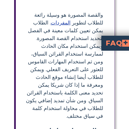
والقصة المصورة هو وسيلة رائعة
للطلاب لتطوير
المفردات
. الطلاب
يمكن تعيين كلمات معينة في الفصل
لتحديد استخدام القصة المصورة.
FAQ
ويمكن استخدام مكان الحادث
-4
 للصفوف 3-4؟
 مفردات ستيوارت ليتل؟
ما هو لوحة المفردات المرئية وكيف تساعد الطلاب؟
دات ستيوارت ليتل؟
لممارسة استخدام القرائن السياق،
ومن ثم استخدام المهارات القاموس
للعثور على التعريف الفعلي. ويمكن
للطلاب أيضا إنشاء موقع الحادث
ومعرفة ما إذا كان شريكا يمكن
تحديد معنى الكلمة باستخدام القرائن
السياق. ومن شأن تمديد إضافي يكون
للطلاب في محاولة استخدام كلمة
في سياق مختلف.