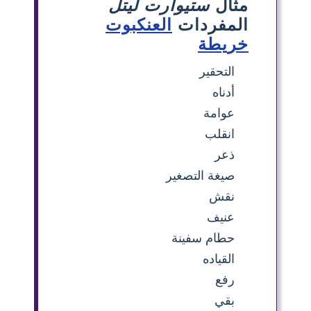
مثال
ستيوارت ليتل
المفردات
العنكبوت
خريطة
التحقير
أدناه
عوامة
انقلب
ذعر
صيغة التصغير
نقش
عنيف
حطام سفينة
القياده
رفع
بقي