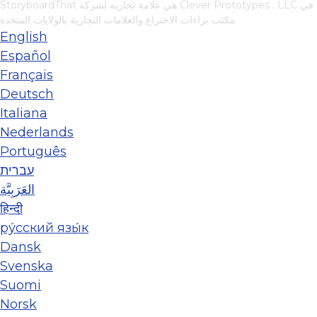
في
Clever Prototypes , LLC
StoryboardThat هي علامة تجارية لشركة
مكتب براءات الاختراع والعلامات التجارية بالولايات المتحدة
English
Español
Français
Deutsch
Italiana
Nederlands
Português
עברית
العَرَبِيَّة
हिन्दी
ру́сский язы́к
Dansk
Svenska
Suomi
Norsk