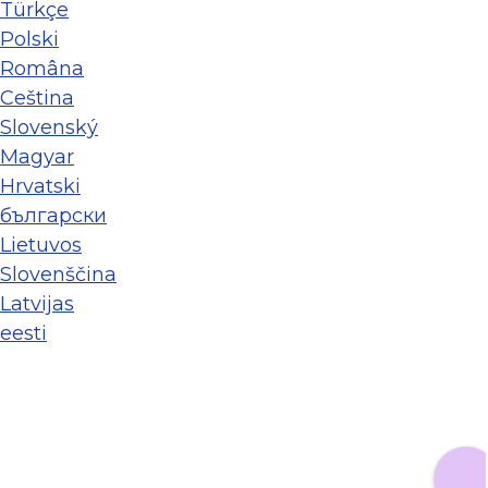
Türkçe
Polski
Româna
Ceština
Slovenský
Magyar
Hrvatski
български
Lietuvos
Slovenščina
Latvijas
eesti