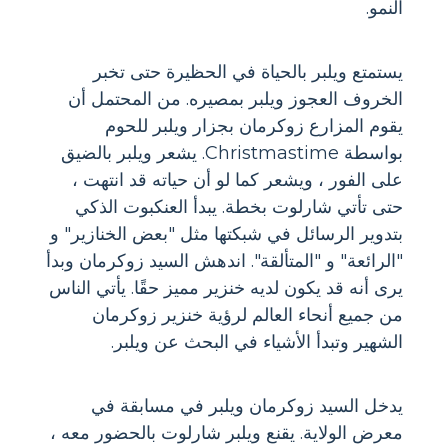
النمو.
يستمتع ويلبر بالحياة في الحظيرة حتى تخبر
الخروف العجوز ويلبر بمصيره. من المحتمل أن
يقوم المزارع زوكرمان بجزار ويلبر للحوم
بواسطة Christmastime. يشعر ويلبر بالضيق
على الفور ، ويشعر كما لو أن حياته قد انتهت ،
حتى تأتي شارلوت بخطة. يبدأ العنكبوت الذكي
بتدوير الرسائل في شبكتها مثل "بعض الخنازير" و
"الرائعة" و "المتألقة". اندهش السيد زوكرمان وبدأ
يرى أنه قد يكون لديه خنزير مميز حقًا. يأتي الناس
من جميع أنحاء العالم لرؤية خنزير زوكرمان
الشهير وتبدأ الأشياء في البحث عن ويلبر.
يدخل السيد زوكرمان ويلبر في مسابقة في
معرض الولاية. يقنع ويلبر شارلوت بالحضور معه ،