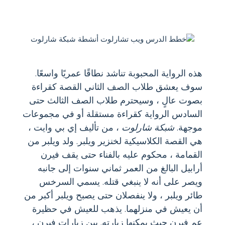
هذه الرواية المحبوبة تناشد نطاقًا عمريًا واسعًا.
سوف يعشق طلاب الصف الثاني القصة كقراءة
بصوت عالٍ ، وسيحترم طلاب الصف الثالث حتى
السادس الرواية كقراءة مستقلة أو في مجموعات
موجهة.
شبكة شارلوت
، من تأليف إي بي وايت ،
هي القصة الكلاسيكية لخنزير ويلبر. ولد ويلبر من
القمامة ، محكوم عليه بالفناء حتى يقف فيرن
أرابيل البالغ من العمر ثماني سنوات إلى جانبه
ويصر على أنه لا ينبغي قتله. يسمي السرخس
طائر ويلبر ، ولا ينفصلان حتى يصبح ويلبر أكبر من
أن يعيش في منزلهما. يذهب للعيش في حظيرة
عم فيرن حيث يمكنها زيارته. بين زيارات فيرن ،