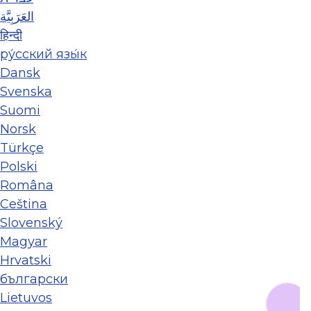
العَرَبِيَّة
हिन्दी
ру́сский язы́к
Dansk
Svenska
Suomi
Norsk
Türkçe
Polski
Româna
Ceština
Slovenský
Magyar
Hrvatski
български
Lietuvos