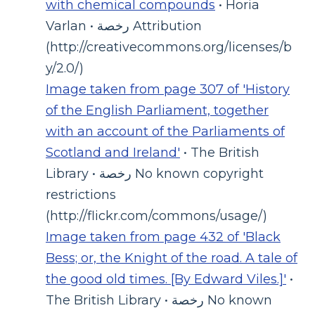
with chemical compounds
• Horia
Varlan • رخصة Attribution
(http://creativecommons.org/licenses/b
y/2.0/)
Image taken from page 307 of 'History
of the English Parliament, together
with an account of the Parliaments of
Scotland and Ireland'
• The British
Library • رخصة No known copyright
restrictions
(http://flickr.com/commons/usage/)
Image taken from page 432 of 'Black
Bess; or, the Knight of the road. A tale of
the good old times. [By Edward Viles.]'
•
The British Library • رخصة No known