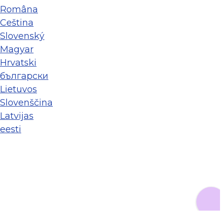
Româna
Ceština
Slovenský
Magyar
Hrvatski
български
Lietuvos
Slovenščina
Latvijas
eesti