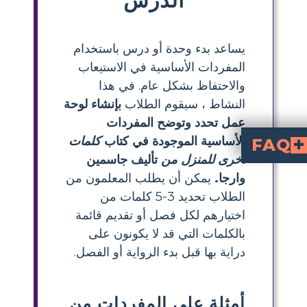
يساعد بدء وحدة أو درس باستخدام
المفردات الأساسية في الاستيعاب
والاحتفاظ بشكل عام. في هذا
النشاط ، سيقوم الطلاب
بإنشاء لوحة
عمل تحدد وتوضح المفردات
الأساسية الموجودة في كتاب
كلمات
FAQ
أخرى للمنزل من
تأليف جاسمين
كل فعال؟
Other Words for Home
ام القصص المصورة في دروس المفردات؟
إنجليزية للمرحلة المتوسطة؟
وارجا.
يمكن أن يطلب المعلمون من
الطلاب تحديد 3-5 كلمات من
اختيارهم لكل فصل أو تقديم قائمة
بالكلمات التي قد لا يكونون على
دراية بها قبل بدء الرواية أو الفصل.
أمثلة على المفردات من