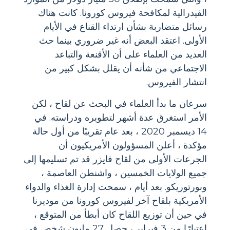
الفيدرالية لمكافحة فيروس كورونا. كانت هناك
رسائل متضاربة بشأن ارتداء القناع في الأيام
الأولى. اعتقد البعض أنه غير ضروري بينما حث
العديد من العلماء على أن الأقنعة والتباعد
الاجتماعي من شأنه أن يقلل بشكل كبير من
انتشار الفيروس.
سرعان ما بدأ العلماء في البحث عن لقاح ، لكن
الأمر استغرق عدة أشهر لتطويره ودراسته. في
14 ديسمبر 2020 ، بعد عام تقريبًا من أول حالة
مؤكدة ، أعلن المسؤولون الأمريكيون أن
الجرعات الأولى من لقاح فايزر قد تم تسليمها إلى
جميع الولايات الخمسين ، واشنطن العاصمة ،
وبورتوريكو. بعد أيام ، سمحت إدارة الغذاء والدواء
الأمريكية بلقاح آخر لفيروس كورونا من موديرنا
في حين أن توزيع اللقاح كان أبطأ من المتوقع ،
اعتبارًا من 3 فبراير ، حصل 27 مليون شخص في