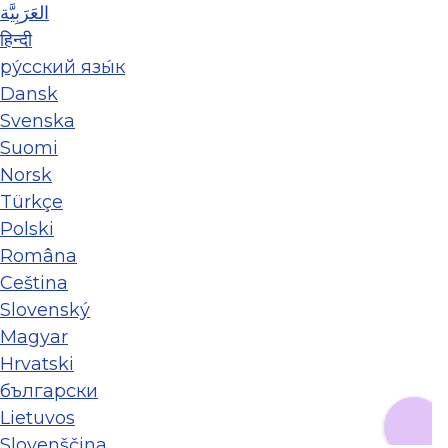
العَرَبِيَّة
हिन्दी
ру́сский язы́к
Dansk
Svenska
Suomi
Norsk
Türkçe
Polski
Româna
Ceština
Slovenský
Magyar
Hrvatski
български
Lietuvos
Slovenščina