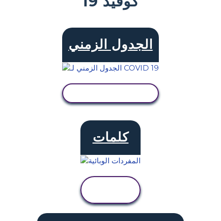
كوفيد 19
الجدول الزمني
عرض النشاط
كلمات
عرض
النشاط