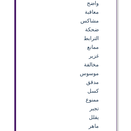
واضح
معاقبة
مشاكس
ضحكة
الترابط
ممانع
غزير
مخالفة
موسوس
مدقق
كسل
ممنوع
تجبر
يقلل
ماهر