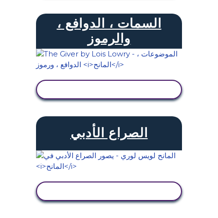
السمات ، الدوافع ،
والرموز
عرض النشاط
الصراع الأدبي
عرض النشاط