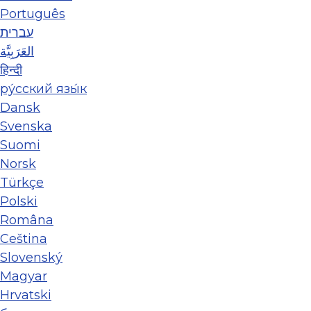
Português
עברית
العَرَبِيَّة
हिन्दी
ру́сский язы́к
Dansk
Svenska
Suomi
Norsk
Türkçe
Polski
Româna
Ceština
Slovenský
Magyar
Hrvatski