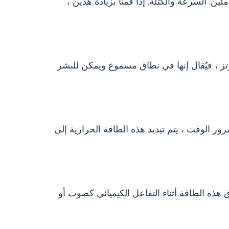
ين: السرعة والكتلة. إذا قمنا بزيادة هذين ،
 على طاقة الصوت في أي شيء يهتز. إذا كانت الاهتزازات تتراوح بين 20 هرتز و 20000 هرتز ، فيُقال إنها في نطاق مسموع ويمكن للبشر
ور الوقت ، يتم تبديد هذه الطاقة الحرارية إلى
ق هذه الطاقة أثناء التفاعل الكيميائي كصوت أو