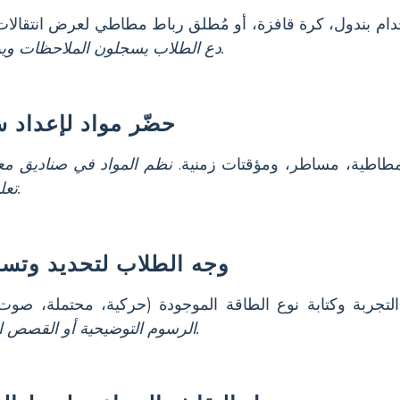
م بندول، كرة قافزة، أو مُطلق رباط مطاطي لعرض انتقالات ا
دع الطلاب يسجلون الملاحظات ويربطون الأفعال بأنواع الطاقة.
حضّر مواد لإعداد
طاطية، مساطر، ومؤقتات زمنية.
نظم المواد في صناديق معن
تعليمات واضحة لتقليل الفوضى.
وجه الطلاب لتحديد وتسم
جربة وكتابة نوع الطاقة الموجودة (حركية، محتملة، صوت،
الرسوم التوضيحية أو القصص المصورة للمتعلمين البصريين.