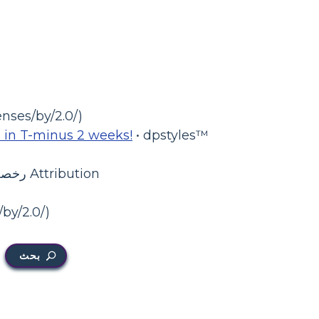
• Kyle May • رخصة
 in T-minus 2 weeks!
• dpstyles™
• homas8047
بحث