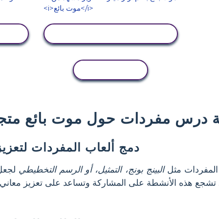
عرض النشاط
نسخ النشاط
 درس مفردات حول موت بائع متج
دمج ألعاب المفردات لتعزي
لمفردات مثل
البينج بونج، التمثيل، أو الرسم التخطيطي
لجعل 