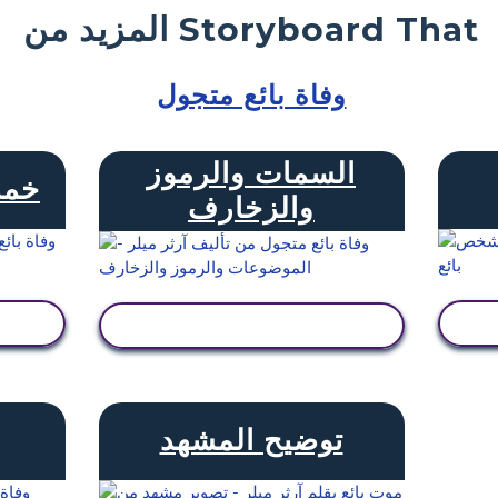
المزيد من Storyboard That
وفاة بائع متجول
السمات والرموز
خمس
والزخارف
عرض النشاط
توضيح المشهد