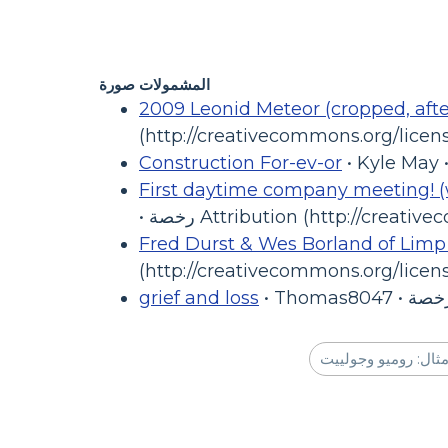
المشمولات صورة
2009 Leonid Meteor (cropped, aft
(http://creativecommons.org/licens
Construction For-ev-or
First daytime company meeting! (
Attribution (http://creativec/)
Fred Durst & Wes Borland of Limp 
(http://creativecommons.org/licens
grief and loss