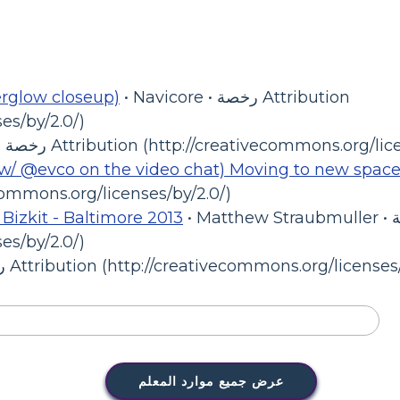
• Navicore • رخصة Attribution
erglow closeup)
es/by/2.0/)
 Attribution (http://creativecommons.org/licenses/by/2.0/)
w/ @evco on the video chat) Moving to new space
• رخصة ommons.org/licenses/by/2.0
• Matthew Straubmuller • رخصة Attribution
Bizkit - Baltimore 2013
es/by/2.0/)
T • رخصة Attribution (http://creativecommons.org/licenses/by/2.0/)
عرض جميع موارد المعلم