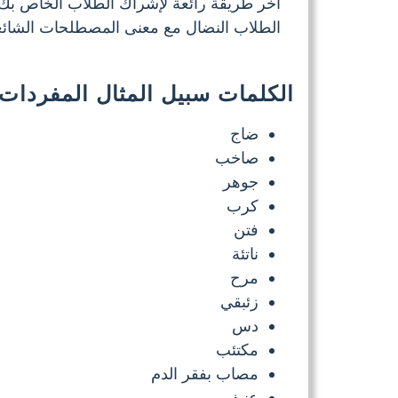
آخر طريقة رائعة لإشراك الطلاب الخاص بك
الطلاب النضال مع معنى المصطلحات الشائعة.
الكلمات سبيل المثال المفردا
ضاج
صاخب
جوهر
كرب
فتن
ناتئة
مرح
زئبقي
دس
مكتئب
مصاب بفقر الدم
عنيف