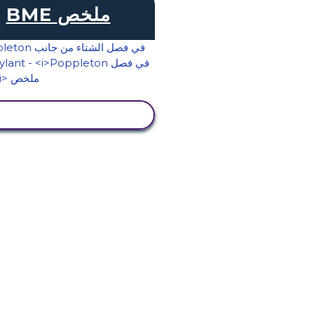
BME ملخص
عرض النشاط