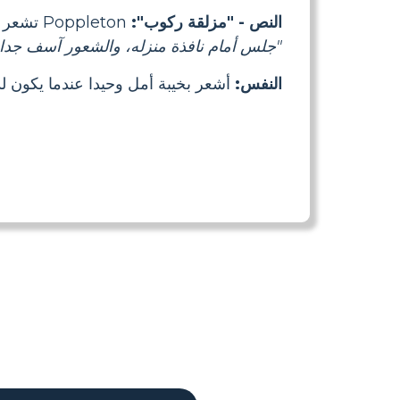
النص - "مزلقة ركوب":
Poppleton تشعر بخيبة أمل عندما يفكر كل أصدقائه لا يمكن ان يستمر على ركوب مزلقة.
"جلس أمام نافذة منزله، والشعور آسف جدا 
النفس:
أشعر بخيبة أمل وحيدا عندما يكون ل