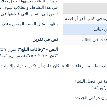
ويمكن للطلاب بسهولة جعل
صلات
في هذا النشاط، والطلاب سوف ت
النص إلى النفس التي قطعتها في 
ء في كتاب آخر أو قصة
يظهر المثال القصة المصورة
نص وا
 حياتك.
نص في تقرير
دث في العالم.
النص - "رقاقات الثلج":
منزل Poppleton لديه الكثير من رقاقات الثلج.
"كان Poppleton فخور بهم. انه لم يطرق عليهم."
دينا طن من رقاقات الثلج. كان عليك أن تكون حذرا، وإلا واحد 
ابق له."
ن غرفتي الجديدة.