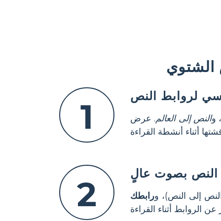
 الشتوي
ي لروابط النص
1
 و
النص إلى العالم
. عرض
النص بصوت عالٍ
2
لنص إلى النص)، و
رابطك