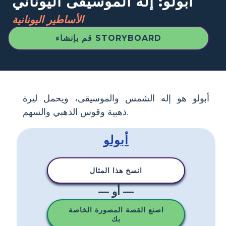
أبولو: إله الموسيقى اليوناني
الأساطير اليونانية
قم بإنشاء STORYBOARD
أبولو هو إله الشمس والموسيقى، ويحمل ليرة
ذهبية وقوس الذهبي والسهم.
أبولو
انسخ هذا المثال
— أو —
اصنع القصة المصورة الخاصة
بك